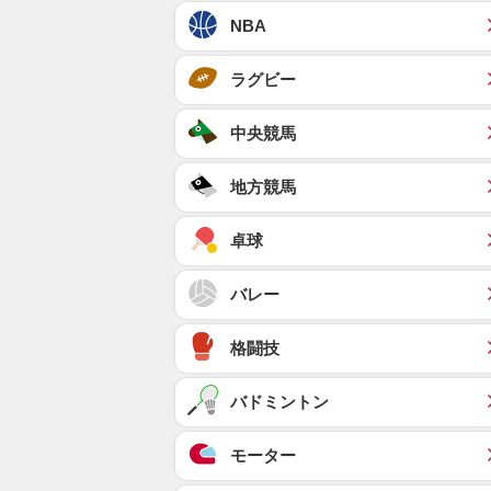
NBA
ラグビー
中央競馬
地方競馬
卓球
バレー
格闘技
バドミントン
モーター