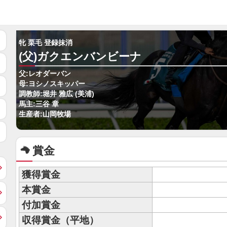
牝 栗毛 登録抹消
(父)ガクエンバンビーナ
父:レオダーバン
母:ヨシノスキッパー
調教師:堀井 雅広 (美浦)
馬主:三谷 章
生産者:山岡牧場
賞金
獲得賞金
本賞金
付加賞金
収得賞金（平地）