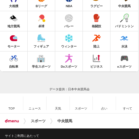
大相撲
Bリーグ
NBA
ラグビー
中央競馬
地方競馬
卓球
バレー
格闘技
バドミントン
モーター
フィギュア
ウィンター
陸上
水泳
自転車
学生スポーツ
Doスポーツ
ビジネス
eスポーツ
データ提供：日本中央競馬会
TOP
ニュース
天気
スポーツ
占い
すべて
スポーツ
中央競馬
サイトご利用にあたって