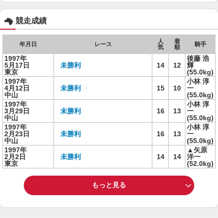
競走成績
人
着
年月日
レース
騎手
気
順
1997年
後藤 浩
5月17日
未勝利
14
12
輝
東京
(55.0kg)
1997年
小林 淳
4月12日
未勝利
15
10
一
中山
(55.0kg)
1997年
小林 淳
3月29日
未勝利
16
13
一
中山
(55.0kg)
1997年
小林 淳
2月23日
未勝利
16
13
一
中山
(55.0kg)
1997年
▲矢原
2月2日
未勝利
14
14
洋一
東京
(52.0kg)
もっと見る