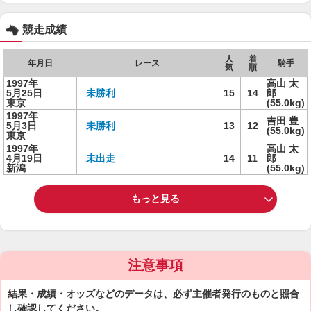
競走成績
人
着
年月日
レース
騎手
気
順
1997年
高山 太
5月25日
未勝利
15
14
郎
東京
(55.0kg)
1997年
吉田 豊
5月3日
未勝利
13
12
(55.0kg)
東京
1997年
高山 太
4月19日
未出走
14
11
郎
新潟
(55.0kg)
もっと見る
注意事項
結果・成績・オッズなどのデータは、必ず主催者発行のものと照合
し確認してください。