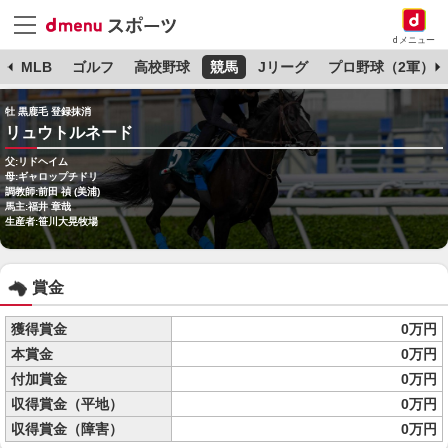
dメニュー
球
MLB
ゴルフ
高校野球
競馬
Jリーグ
プロ野球（2軍）
牡 黒鹿毛 登録抹消
リュウトルネード
父:リドヘイム
母:ギャロップチドリ
調教師:前田 禎 (美浦)
馬主:福井 章哉
生産者:笹川大晃牧場
賞金
獲得賞金
0万円
本賞金
0万円
付加賞金
0万円
収得賞金（平地）
0万円
収得賞金（障害）
0万円