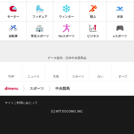
モーター
フィギュア
ウィンター
陸上
水泳
自転車
学生スポーツ
Doスポーツ
ビジネス
eスポーツ
データ提供：日本中央競馬会
TOP
ニュース
天気
スポーツ
占い
すべて
スポーツ
中央競馬
サイトご利用にあたって
(C) NTT DOCOMO, INC.