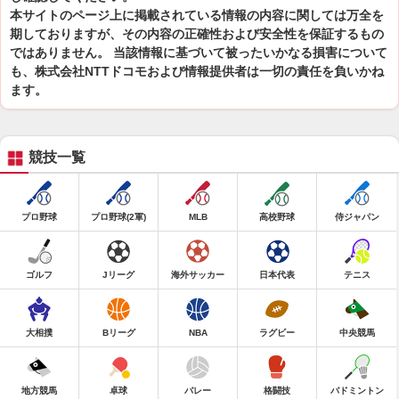
本サイトのページ上に掲載されている情報の内容に関しては万全を
期しておりますが、その内容の正確性および安全性を保証するもの
ではありません。 当該情報に基づいて被ったいかなる損害について
も、株式会社NTTドコモおよび情報提供者は一切の責任を負いかね
ます。
競技一覧
プロ野球
プロ野球(2軍)
MLB
高校野球
侍ジャパン
ゴルフ
Jリーグ
海外サッカー
日本代表
テニス
大相撲
Bリーグ
NBA
ラグビー
中央競馬
地方競馬
卓球
バレー
格闘技
バドミントン