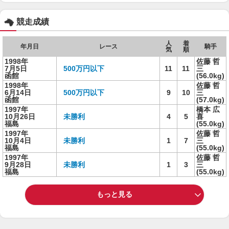
競走成績
人
着
年月日
レース
騎手
気
順
1998年
佐藤 哲
7月5日
500万円以下
11
11
三
函館
(56.0kg)
1998年
佐藤 哲
6月14日
500万円以下
9
10
三
函館
(57.0kg)
1997年
橋本 広
10月26日
未勝利
4
5
喜
福島
(55.0kg)
1997年
佐藤 哲
10月4日
未勝利
1
7
三
福島
(55.0kg)
1997年
佐藤 哲
9月28日
未勝利
1
3
三
福島
(55.0kg)
もっと見る