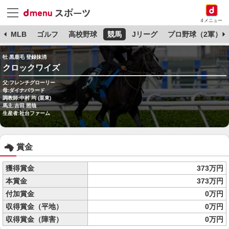
dメニュー
球
MLB
ゴルフ
高校野球
競馬
Jリーグ
プロ野球（2軍）
牡 黒鹿毛 登録抹消
クロックワイズ
父:フレンチグローリー
母:ダイナバラード
調教師:中村 均 (栗東)
馬主:吉田 照哉
生産者:社台ファーム
賞金
獲得賞金
373万円
本賞金
373万円
付加賞金
0万円
収得賞金（平地）
0万円
収得賞金（障害）
0万円