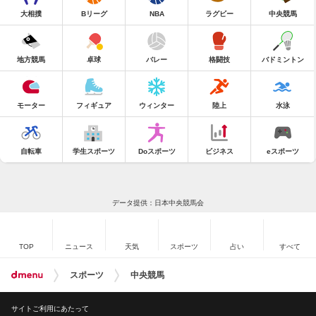
大相撲
Bリーグ
NBA
ラグビー
中央競馬
地方競馬
卓球
バレー
格闘技
バドミントン
モーター
フィギュア
ウィンター
陸上
水泳
自転車
学生スポーツ
Doスポーツ
ビジネス
eスポーツ
データ提供：日本中央競馬会
TOP
ニュース
天気
スポーツ
占い
すべて
スポーツ
中央競馬
サイトご利用にあたって