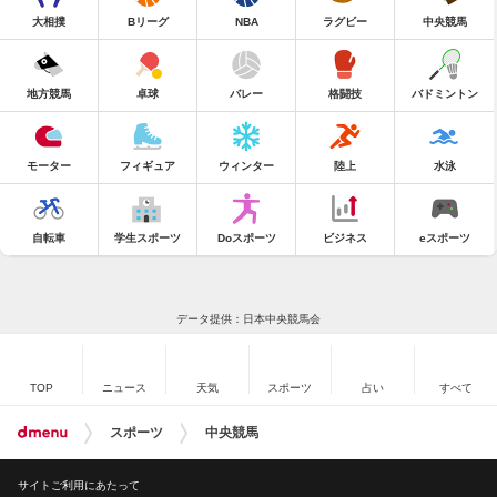
大相撲
Bリーグ
NBA
ラグビー
中央競馬
地方競馬
卓球
バレー
格闘技
バドミントン
モーター
フィギュア
ウィンター
陸上
水泳
自転車
学生スポーツ
Doスポーツ
ビジネス
eスポーツ
データ提供：日本中央競馬会
TOP
ニュース
天気
スポーツ
占い
すべて
スポーツ
中央競馬
サイトご利用にあたって