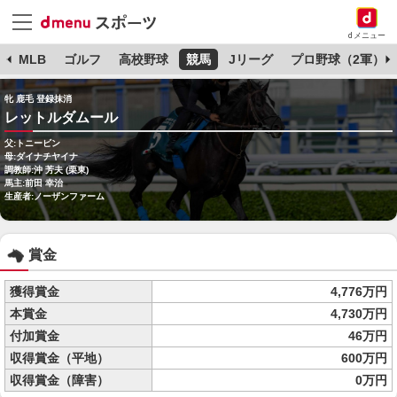
dメニュー
球
MLB
ゴルフ
高校野球
競馬
Jリーグ
プロ野球（2軍）
牝 鹿毛 登録抹消
レットルダムール
父:トニービン
母:ダイナチヤイナ
調教師:沖 芳夫 (栗東)
馬主:前田 幸治
生産者:ノーザンファーム
賞金
獲得賞金
4,776万円
本賞金
4,730万円
付加賞金
46万円
収得賞金（平地）
600万円
収得賞金（障害）
0万円