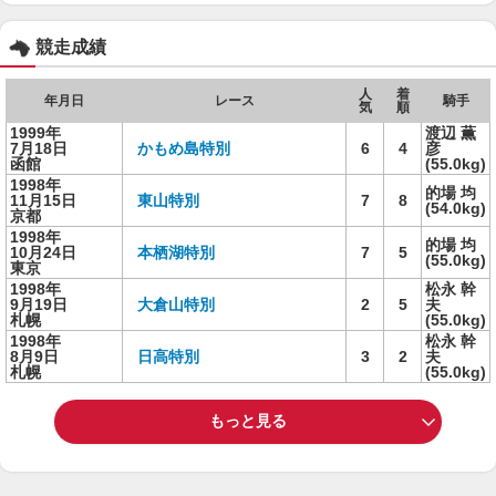
競走成績
人
着
年月日
レース
騎手
気
順
1999年
渡辺 薫
7月18日
かもめ島特別
6
4
彦
函館
(55.0kg)
1998年
的場 均
11月15日
東山特別
7
8
(54.0kg)
京都
1998年
的場 均
10月24日
本栖湖特別
7
5
(55.0kg)
東京
1998年
松永 幹
9月19日
大倉山特別
2
5
夫
札幌
(55.0kg)
1998年
松永 幹
8月9日
日高特別
3
2
夫
札幌
(55.0kg)
もっと見る