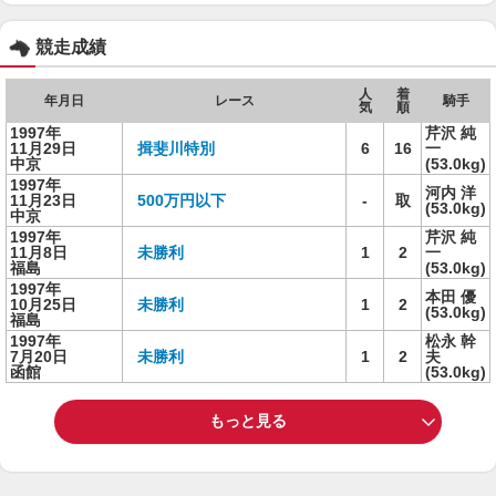
競走成績
人
着
年月日
レース
騎手
気
順
1997年
芹沢 純
11月29日
揖斐川特別
6
16
一
中京
(53.0kg)
1997年
河内 洋
11月23日
500万円以下
-
取
(53.0kg)
中京
1997年
芹沢 純
11月8日
未勝利
1
2
一
福島
(53.0kg)
1997年
本田 優
10月25日
未勝利
1
2
(53.0kg)
福島
1997年
松永 幹
7月20日
未勝利
1
2
夫
函館
(53.0kg)
もっと見る