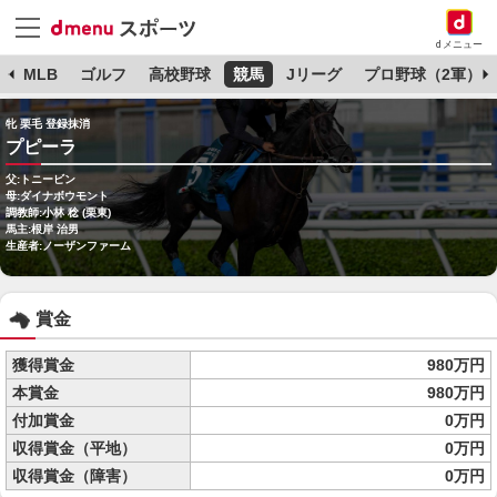
dメニュー
球
MLB
ゴルフ
高校野球
競馬
Jリーグ
プロ野球（2軍）
牝 栗毛 登録抹消
プピーラ
父:トニービン
母:ダイナボウモント
調教師:小林 稔 (栗東)
馬主:根岸 治男
生産者:ノーザンファーム
賞金
獲得賞金
980万円
本賞金
980万円
付加賞金
0万円
収得賞金（平地）
0万円
収得賞金（障害）
0万円