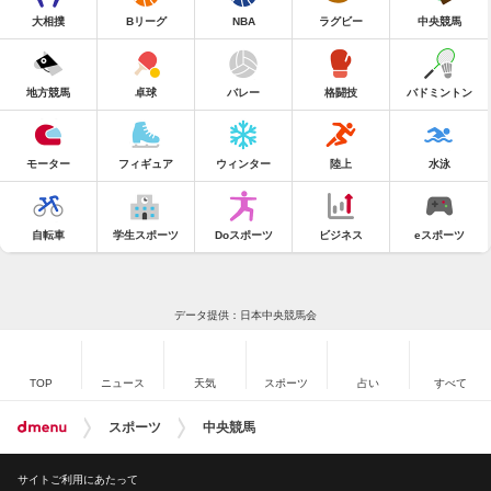
大相撲
Bリーグ
NBA
ラグビー
中央競馬
地方競馬
卓球
バレー
格闘技
バドミントン
モーター
フィギュア
ウィンター
陸上
水泳
自転車
学生スポーツ
Doスポーツ
ビジネス
eスポーツ
データ提供：日本中央競馬会
TOP
ニュース
天気
スポーツ
占い
すべて
スポーツ
中央競馬
サイトご利用にあたって