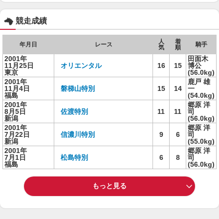
競走成績
人
着
年月日
レース
騎手
気
順
2001年
田面木
11月25日
オリエンタル
16
15
博公
東京
(56.0kg)
2001年
鹿戸 雄
11月4日
磐梯山特別
15
14
一
福島
(54.0kg)
2001年
郷原 洋
8月5日
佐渡特別
11
11
司
新潟
(56.0kg)
2001年
郷原 洋
7月22日
信濃川特別
9
6
司
新潟
(55.0kg)
2001年
郷原 洋
7月1日
松島特別
6
8
司
福島
(56.0kg)
もっと見る