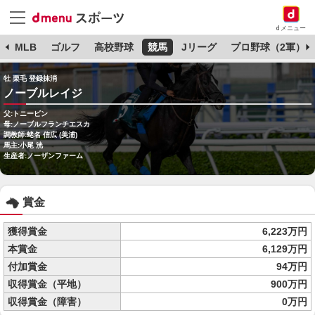
dメニュー
球
MLB
ゴルフ
高校野球
競馬
Jリーグ
プロ野球（2軍）
牡 栗毛 登録抹消
ノーブルレイジ
父:トニービン
母:ノーブルフランチエスカ
調教師:蛯名 信広 (美浦)
馬主:小尾 洸
生産者:ノーザンファーム
賞金
獲得賞金
6,223万円
本賞金
6,129万円
付加賞金
94万円
収得賞金（平地）
900万円
収得賞金（障害）
0万円