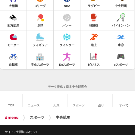
大相撲
Bリーグ
NBA
ラグビー
中央競馬
地方競馬
卓球
バレー
格闘技
バドミントン
モーター
フィギュア
ウィンター
陸上
水泳
自転車
学生スポーツ
Doスポーツ
ビジネス
eスポーツ
データ提供：日本中央競馬会
TOP
ニュース
天気
スポーツ
占い
すべて
スポーツ
中央競馬
サイトご利用にあたって