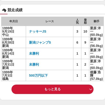
競走成績
人
着
年月日
レース
騎手
気
順
1999年
栗原 洋
9月19日
ナッキーJS
3
10
一
中山
(60.0kg)
1999年
栗原 洋
8月28日
新潟ジャンプS
6
9
一
新潟
(56.0kg)
1999年
栗原 洋
8月14日
未勝利
1
1
一
新潟
(60.0kg)
1999年
栗原 洋
7月31日
未勝利
1
2
一
新潟
(60.0kg)
1999年
後藤 浩
7月3日
500万円以下
1
1
輝
福島
(57.0kg)
もっと見る