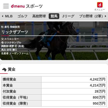
dメニュー
球
MLB
ゴルフ
高校野球
競馬
Jリーグ
プロ野球（2軍）
牡 鹿毛 登録抹消
リックザブーツ
父:スリルシヨー
母:リツクサンブル
調教師:星野 忍 (美浦)
馬主:吉田 勝己
生産者:ノーザンファーム
賞金
獲得賞金
4,242万円
本賞金
4,214万円
付加賞金
28万円
収得賞金（平地）
800万円
収得賞金（障害）
950万円