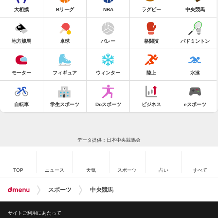
大相撲
Bリーグ
NBA
ラグビー
中央競馬
地方競馬
卓球
バレー
格闘技
バドミントン
モーター
フィギュア
ウィンター
陸上
水泳
自転車
学生スポーツ
Doスポーツ
ビジネス
eスポーツ
データ提供：日本中央競馬会
TOP
ニュース
天気
スポーツ
占い
すべて
スポーツ
中央競馬
サイトご利用にあたって