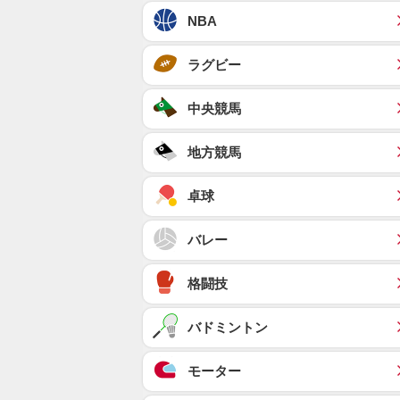
NBA
ラグビー
中央競馬
地方競馬
卓球
バレー
格闘技
バドミントン
モーター