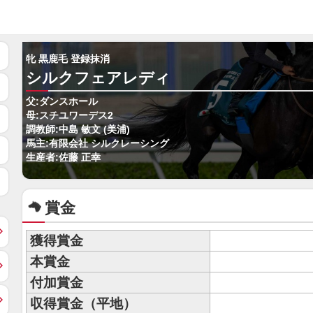
牝 黒鹿毛 登録抹消
シルクフェアレディ
父:ダンスホール
母:スチユワーデス2
調教師:中島 敏文 (美浦)
馬主:有限会社 シルクレーシング
生産者:佐藤 正幸
賞金
獲得賞金
本賞金
付加賞金
収得賞金（平地）