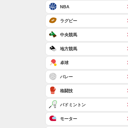
NBA
ラグビー
中央競馬
地方競馬
卓球
バレー
格闘技
バドミントン
モーター