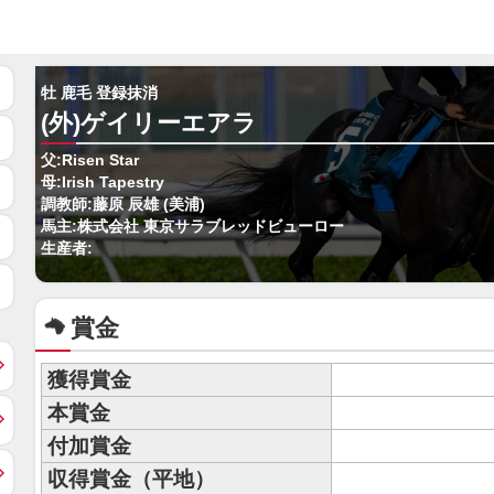
牡 鹿毛 登録抹消
(外)ゲイリーエアラ
父:Risen Star
母:Irish Tapestry
調教師:藤原 辰雄 (美浦)
馬主:株式会社 東京サラブレッドビューロー
生産者:
賞金
獲得賞金
本賞金
付加賞金
収得賞金（平地）