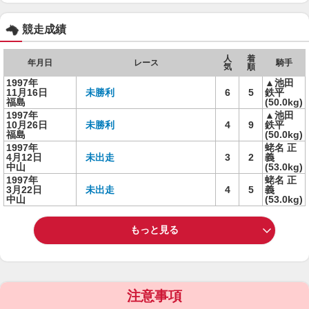
競走成績
人
着
年月日
レース
騎手
気
順
1997年
▲池田
11月16日
未勝利
6
5
鉄平
福島
(50.0kg)
1997年
▲池田
10月26日
未勝利
4
9
鉄平
福島
(50.0kg)
1997年
蛯名 正
4月12日
未出走
3
2
義
中山
(53.0kg)
1997年
蛯名 正
3月22日
未出走
4
5
義
中山
(53.0kg)
もっと見る
注意事項