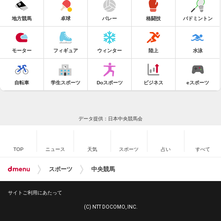
地方競馬
卓球
バレー
格闘技
バドミントン
モーター
フィギュア
ウィンター
陸上
水泳
自転車
学生スポーツ
Doスポーツ
ビジネス
eスポーツ
データ提供：日本中央競馬会
TOP
ニュース
天気
スポーツ
占い
すべて
スポーツ
中央競馬
サイトご利用にあたって
(C) NTT DOCOMO, INC.