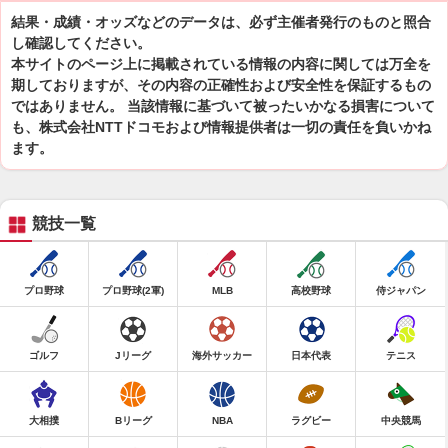
結果・成績・オッズなどのデータは、必ず主催者発行のものと照合
し確認してください。
本サイトのページ上に掲載されている情報の内容に関しては万全を
期しておりますが、その内容の正確性および安全性を保証するもの
ではありません。 当該情報に基づいて被ったいかなる損害について
も、株式会社NTTドコモおよび情報提供者は一切の責任を負いかね
ます。
競技一覧
プロ野球
プロ野球(2軍)
MLB
高校野球
侍ジャパン
ゴルフ
Jリーグ
海外サッカー
日本代表
テニス
大相撲
Bリーグ
NBA
ラグビー
中央競馬