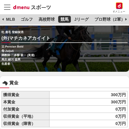
dメニュー
球
MLB
ゴルフ
高校野球
競馬
Jリーグ
プロ野球（2軍）
牝 鹿毛 登録抹消
(外)マチカネアカイイト
父:Persian Bold
母:Jaljuli
調教師:二本柳 俊一 (美浦)
馬主:細川 益男
生産者:
賞金
獲得賞金
300万円
本賞金
300万円
付加賞金
0万円
収得賞金（平地）
0万円
収得賞金（障害）
0万円