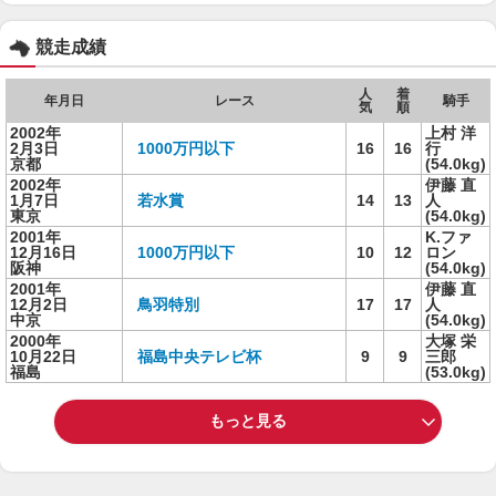
競走成績
人
着
年月日
レース
騎手
気
順
2002年
上村 洋
2月3日
1000万円以下
16
16
行
京都
(54.0kg)
2002年
伊藤 直
1月7日
若水賞
14
13
人
東京
(54.0kg)
2001年
K.ファ
12月16日
1000万円以下
10
12
ロン
阪神
(54.0kg)
2001年
伊藤 直
12月2日
鳥羽特別
17
17
人
中京
(54.0kg)
2000年
大塚 栄
10月22日
福島中央テレビ杯
9
9
三郎
福島
(53.0kg)
もっと見る