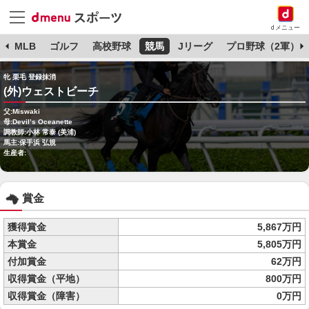
dメニュー
球
MLB
ゴルフ
高校野球
競馬
Jリーグ
プロ野球（2軍）
牝 栗毛 登録抹消
(外)ウェストビーチ
父:Miswaki
母:Devil’s Oceanette
調教師:小林 常泰 (美浦)
馬主:保手浜 弘規
生産者:
賞金
獲得賞金
5,867万円
本賞金
5,805万円
付加賞金
62万円
収得賞金（平地）
800万円
収得賞金（障害）
0万円