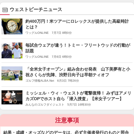
ウェストビーチニュース
約400万円！米ツアーにロレックスが提供した高級時計
とは？
ワッグルONLINE 7月7日 8時0分
毎試合ウェアが違う！トミー・フリートウッドの行動が
話題
ワッグルONLINE 7月6日 6時0分
「全米女子オープン」組み合わせ発表 山下美夢有と小
祝さくらが先陣、渋野日向子は早朝ティオフ
ゴルフ情報ALBA.Net 6月3日 7時26分
ミッシェル・ウィ・ウェストが電撃復帰！ みずほアメリ
カズOPでホスト自ら「潜入捜査」【米女子ツアー】
みんなのゴルフダイジェスト 5月7日 16時30分
注意事項
結果・成績・オッズなどのデータは、必ず主催者発行のものと照合