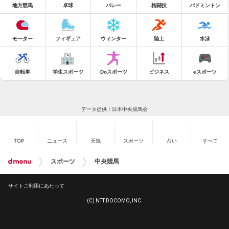
地方競馬
卓球
バレー
格闘技
バドミントン
モーター
フィギュア
ウィンター
陸上
水泳
自転車
学生スポーツ
Doスポーツ
ビジネス
eスポーツ
データ提供：日本中央競馬会
TOP
ニュース
天気
スポーツ
占い
すべて
スポーツ
中央競馬
サイトご利用にあたって
(C) NTT DOCOMO, INC.