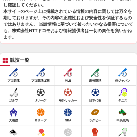
し確認してください。
本サイトのページ上に掲載されている情報の内容に関しては万全を
期しておりますが、その内容の正確性および安全性を保証するもの
ではありません。 当該情報に基づいて被ったいかなる損害について
も、株式会社NTTドコモおよび情報提供者は一切の責任を負いかね
ます。
競技一覧
プロ野球
プロ野球(2軍)
MLB
高校野球
侍ジャパン
ゴルフ
Jリーグ
海外サッカー
日本代表
テニス
大相撲
Bリーグ
NBA
ラグビー
中央競馬