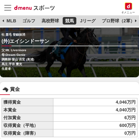
dメニュー
球
MLB
ゴルフ
高校野球
競馬
Jリーグ
プロ野球（2軍）
牡 栗毛 登録抹消
(外)エイシンドーサン
父:Mt. Livermore
母:Dream Genie
調教師:畠山 吉宏 (美浦)
馬主:平井 豊光
生産者:
賞金
獲得賞金
4,046万円
本賞金
4,040万円
付加賞金
6万円
収得賞金（平地）
600万円
収得賞金（障害）
0万円