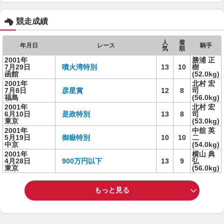
競走成績
人
着
年月日
レース
騎手
気
順
2001年
勝浦 正
7月29日
噴火湾特別
13
10
樹
函館
(52.0kg)
2001年
北村 宏
7月8日
彦星賞
12
8
司
福島
(56.0kg)
2001年
北村 宏
6月10日
是政特別
13
8
司
東京
(53.0kg)
2001年
中舘 英
5月19日
御嶽特別
10
10
二
中京
(54.0kg)
2001年
横山 典
4月28日
900万円以下
13
9
弘
東京
(56.0kg)
もっと見る