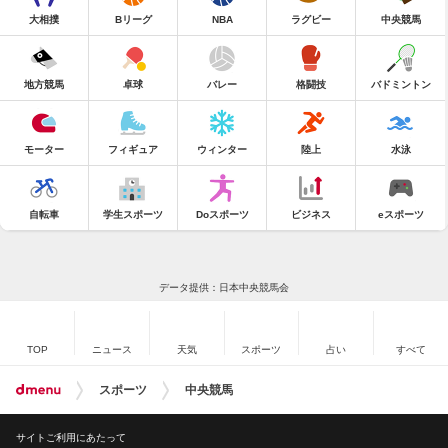
大相撲
Bリーグ
NBA
ラグビー
中央競馬
地方競馬
卓球
バレー
格闘技
バドミントン
モーター
フィギュア
ウィンター
陸上
水泳
自転車
学生スポーツ
Doスポーツ
ビジネス
eスポーツ
データ提供：日本中央競馬会
TOP
ニュース
天気
スポーツ
占い
すべて
スポーツ
中央競馬
サイトご利用にあたって