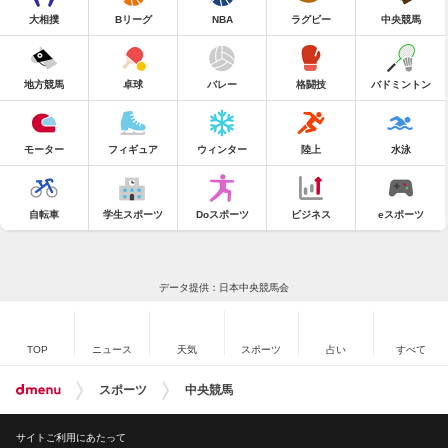
大相撲
Bリーグ
NBA
ラグビー
中央競馬
地方競馬
卓球
バレー
格闘技
バドミントン
モーター
フィギュア
ウィンター
陸上
水泳
自転車
学生スポーツ
Doスポーツ
ビジネス
eスポーツ
データ提供：日本中央競馬会
TOP
ニュース
天気
スポーツ
占い
すべて
スポーツ
中央競馬
サイトご利用にあたって