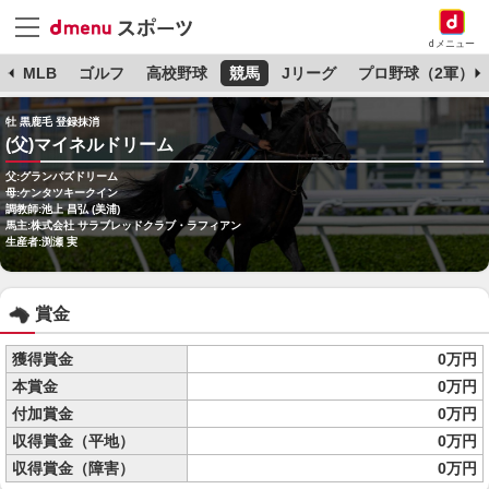
dメニュー
球
MLB
ゴルフ
高校野球
競馬
Jリーグ
プロ野球（2軍）
牡 黒鹿毛 登録抹消
(父)マイネルドリーム
父:グランパズドリーム
母:ケンタツキークイン
調教師:池上 昌弘 (美浦)
馬主:株式会社 サラブレッドクラブ・ラフィアン
生産者:渕瀬 実
賞金
獲得賞金
0万円
本賞金
0万円
付加賞金
0万円
収得賞金（平地）
0万円
収得賞金（障害）
0万円