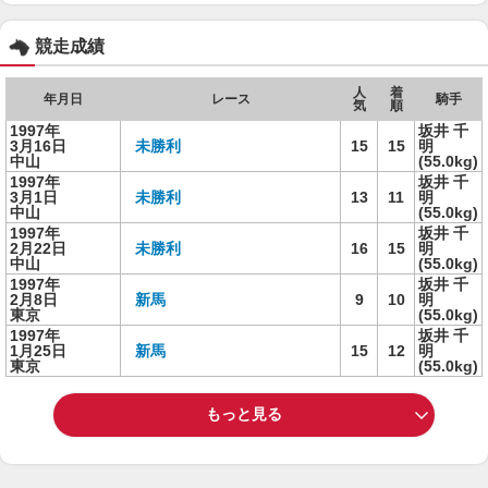
競走成績
人
着
年月日
レース
騎手
気
順
1997年
坂井 千
3月16日
未勝利
15
15
明
中山
(55.0kg)
1997年
坂井 千
3月1日
未勝利
13
11
明
中山
(55.0kg)
1997年
坂井 千
2月22日
未勝利
16
15
明
中山
(55.0kg)
1997年
坂井 千
2月8日
新馬
9
10
明
東京
(55.0kg)
1997年
坂井 千
1月25日
新馬
15
12
明
東京
(55.0kg)
もっと見る