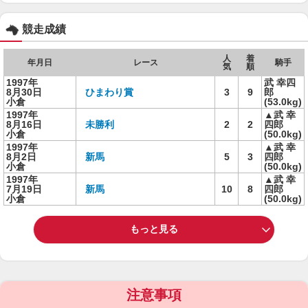
競走成績
人
着
年月日
レース
騎手
気
順
1997年
武 幸四
8月30日
ひまわり賞
3
9
郎
小倉
(53.0kg)
1997年
▲武 幸
8月16日
未勝利
2
2
四郎
小倉
(50.0kg)
1997年
▲武 幸
8月2日
新馬
5
3
四郎
小倉
(50.0kg)
1997年
▲武 幸
7月19日
新馬
10
8
四郎
小倉
(50.0kg)
もっと見る
注意事項