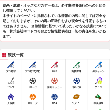
結果・成績・オッズなどのデータは、必ず主催者発行のものと照合
し確認してください。
本サイトのページ上に掲載されている情報の内容に関しては万全を
期しておりますが、その内容の正確性および安全性を保証するもの
ではありません。 当該情報に基づいて被ったいかなる損害について
も、株式会社NTTドコモおよび情報提供者は一切の責任を負いかね
ます。
競技一覧
プロ野球
プロ野球(2軍)
MLB
高校野球
侍ジャパン
ゴルフ
Jリーグ
海外サッカー
日本代表
テニス
大相撲
Bリーグ
NBA
ラグビー
中央競馬