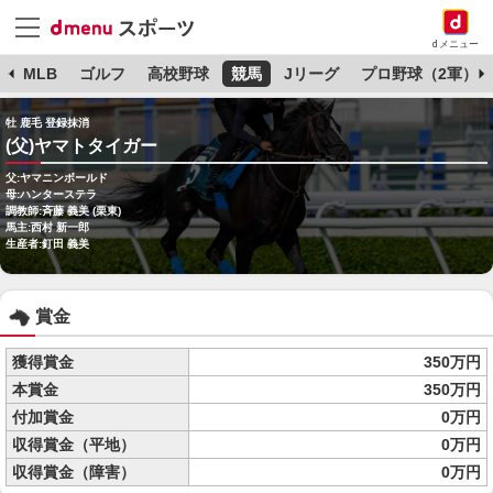
dメニュー
球
MLB
ゴルフ
高校野球
競馬
Jリーグ
プロ野球（2軍）
牡 鹿毛 登録抹消
(父)ヤマトタイガー
父:ヤマニンボールド
母:ハンターステラ
調教師:斉藤 義美 (栗東)
馬主:西村 新一郎
生産者:釘田 義美
賞金
獲得賞金
350万円
本賞金
350万円
付加賞金
0万円
収得賞金（平地）
0万円
収得賞金（障害）
0万円