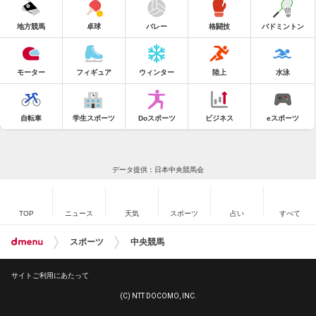
地方競馬
卓球
バレー
格闘技
バドミントン
モーター
フィギュア
ウィンター
陸上
水泳
自転車
学生スポーツ
Doスポーツ
ビジネス
eスポーツ
データ提供：日本中央競馬会
TOP
ニュース
天気
スポーツ
占い
すべて
スポーツ
中央競馬
サイトご利用にあたって
(C) NTT DOCOMO, INC.