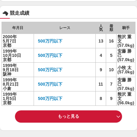
競走成績
人
着
年月日
レース
騎手
気
順
2000年
熊沢 重
5月7日
500万円以下
13
16
文
京都
(57.0kg)
1999年
安藤 勝
10月10日
500万円以下
4
5
己
京都
(57.0kg)
1999年
小牧 太
9月18日
500万円以下
9
10
(57.0kg)
阪神
1999年
安藤 勝
8月21日
500万円以下
11
7
己
小倉
(57.0kg)
1999年
熊沢 重
1月5日
500万円以下
8
9
文
京都
(56.0kg)
もっと見る