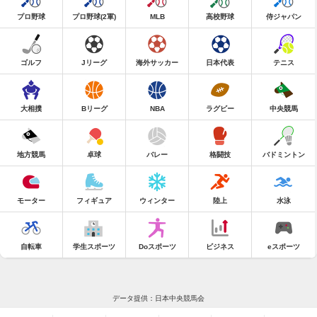
プロ野球
プロ野球(2軍)
MLB
高校野球
侍ジャパン
ゴルフ
Jリーグ
海外サッカー
日本代表
テニス
大相撲
Bリーグ
NBA
ラグビー
中央競馬
地方競馬
卓球
バレー
格闘技
バドミントン
モーター
フィギュア
ウィンター
陸上
水泳
自転車
学生スポーツ
Doスポーツ
ビジネス
eスポーツ
データ提供：日本中央競馬会