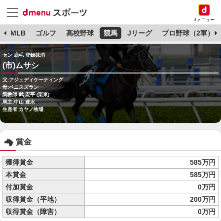
dメニュー
球
MLB
ゴルフ
高校野球
競馬
Jリーグ
プロ野球（2軍）
セン 鹿毛 登録抹消
(市)ムサシ
父:アジュディケーティング
母:ベニスズラン
調教師:武 宏平 (栗東)
馬主:中山 速水
生産者:カヤノ牧場
賞金
獲得賞金
585万円
本賞金
585万円
付加賞金
0万円
収得賞金（平地）
200万円
収得賞金（障害）
0万円