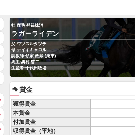
牡 鹿毛 登録抹消
ラガーライデン
父:ワツスルタツチ
母:ナイキキャロル
調教師:領家 政蔵 (栗東)
馬主:奥村 啓二
生産者:千代田牧場
賞金
獲得賞金
本賞金
付加賞金
収得賞金（平地）