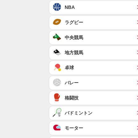
NBA
ラグビー
中央競馬
地方競馬
卓球
バレー
格闘技
バドミントン
モーター