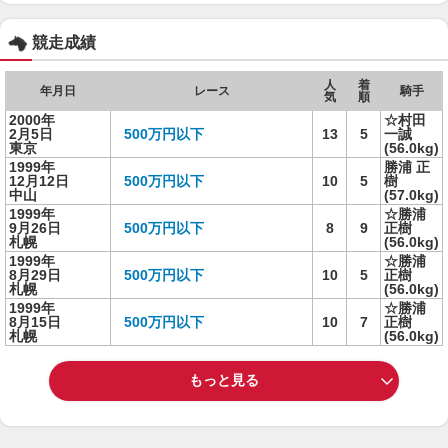
競走成績
人
着
年月日
レース
騎手
気
順
2000年
☆村田
2月5日
500万円以下
13
5
一誠
東京
(56.0kg)
1999年
勝浦 正
12月12日
500万円以下
10
5
樹
中山
(57.0kg)
1999年
☆勝浦
9月26日
500万円以下
8
9
正樹
札幌
(56.0kg)
1999年
☆勝浦
8月29日
500万円以下
10
5
正樹
札幌
(56.0kg)
1999年
☆勝浦
8月15日
500万円以下
10
7
正樹
札幌
(56.0kg)
もっと見る