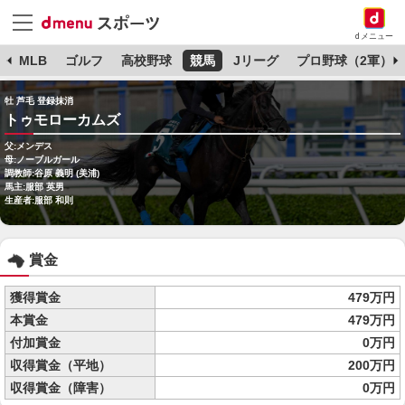
dメニュー
球
MLB
ゴルフ
高校野球
競馬
Jリーグ
プロ野球（2軍）
牡 芦毛 登録抹消
トゥモローカムズ
父:メンデス
母:ノーブルガール
調教師:谷原 義明 (美浦)
馬主:服部 英男
生産者:服部 和則
賞金
獲得賞金
479万円
本賞金
479万円
付加賞金
0万円
収得賞金（平地）
200万円
収得賞金（障害）
0万円