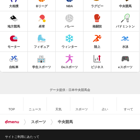
大相撲
Bリーグ
NBA
ラグビー
中央競馬
地方競馬
卓球
バレー
格闘技
バドミントン
モーター
フィギュア
ウィンター
陸上
水泳
自転車
学生スポーツ
Doスポーツ
ビジネス
eスポーツ
データ提供：日本中央競馬会
TOP
ニュース
天気
スポーツ
占い
すべて
スポーツ
中央競馬
サイトご利用にあたって