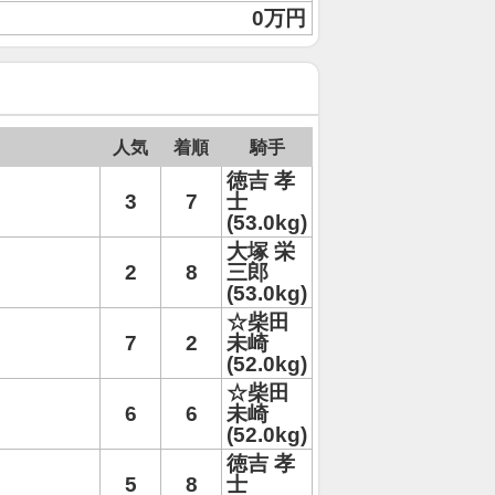
0万円
人気
着順
騎手
徳吉 孝
3
7
士
(53.0kg)
大塚 栄
2
8
三郎
(53.0kg)
☆柴田
7
2
未崎
(52.0kg)
☆柴田
6
6
未崎
(52.0kg)
徳吉 孝
5
8
士