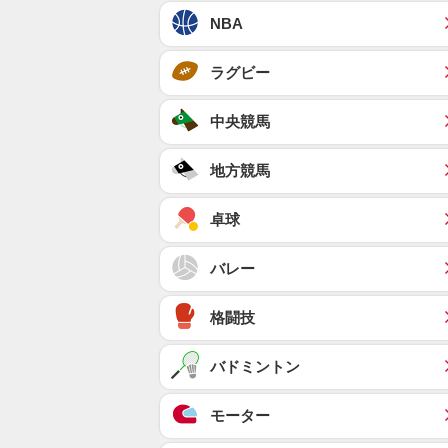
NBA
ラグビー
中央競馬
地方競馬
卓球
バレー
格闘技
バドミントン
モーター