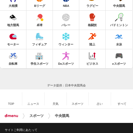
大相撲
Bリーグ
NBA
ラグビー
中央競馬
地方競馬
卓球
バレー
格闘技
バドミントン
モーター
フィギュア
ウィンター
陸上
水泳
自転車
学生スポーツ
Doスポーツ
ビジネス
eスポーツ
データ提供：日本中央競馬会
TOP
ニュース
天気
スポーツ
占い
すべて
スポーツ
中央競馬
サイトご利用にあたって