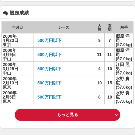
競走成績
人
着
年月日
レース
騎手
気
順
2000年
郷原 洋
4月23日
500万円以下
9
7
司
東京
(57.0kg)
2000年
郷原 洋
4月9日
500万円以下
11
11
司
中山
(57.0kg)
2000年
江田 照
3月25日
500万円以下
4
10
男
中山
(57.0kg)
2000年
水野 貴
2月13日
500万円以下
10
15
広
東京
(57.0kg)
2000年
水野 貴
2月5日
500万円以下
8
10
広
東京
(57.0kg)
もっと見る