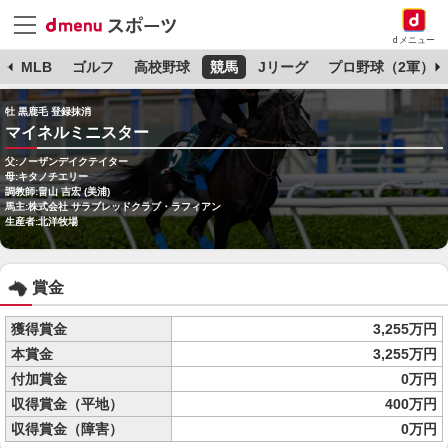
dメニュー
球
MLB
ゴルフ
高校野球
競馬
Jリーグ
プロ野球（2軍）
牡 黒鹿毛 登録抹消
マイネルミニスター
父:ノーザンデイクテイター
母:キタノチエリー
調教師:畠山 吉宏 (美浦)
馬主:株式会社 サラブレッドクラブ・ラフィアン
生産者:北洋牧場
賞金
獲得賞金
3,255万円
本賞金
3,255万円
付加賞金
0万円
収得賞金（平地）
400万円
収得賞金（障害）
0万円