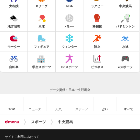
大相撲
Bリーグ
NBA
ラグビー
中央競馬
地方競馬
卓球
バレー
格闘技
バドミントン
モーター
フィギュア
ウィンター
陸上
水泳
自転車
学生スポーツ
Doスポーツ
ビジネス
eスポーツ
データ提供：日本中央競馬会
TOP
ニュース
天気
スポーツ
占い
すべて
スポーツ
中央競馬
サイトご利用にあたって