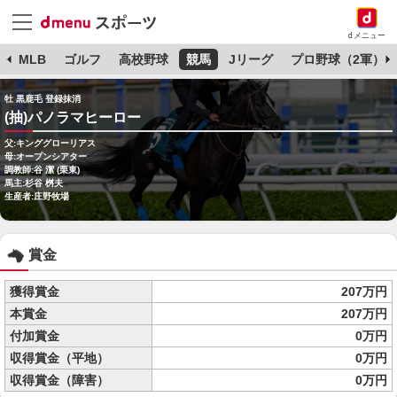
dメニュー
球
MLB
ゴルフ
高校野球
競馬
Jリーグ
プロ野球（2軍）
牡 黒鹿毛 登録抹消
(抽)パノラマヒーロー
父:キンググローリアス
母:オープンシアター
調教師:谷 潔 (栗東)
馬主:杉谷 桝夫
生産者:庄野牧場
賞金
獲得賞金
207万円
本賞金
207万円
付加賞金
0万円
収得賞金（平地）
0万円
収得賞金（障害）
0万円