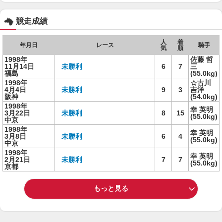
競走成績
人
着
年月日
レース
騎手
気
順
1998年
佐藤 哲
11月14日
未勝利
6
7
三
福島
(55.0kg)
1998年
☆古川
4月4日
未勝利
9
3
吉洋
阪神
(54.0kg)
1998年
幸 英明
3月22日
未勝利
8
15
(55.0kg)
中京
1998年
幸 英明
3月8日
未勝利
6
4
(55.0kg)
中京
1998年
幸 英明
2月21日
未勝利
7
7
(55.0kg)
京都
もっと見る