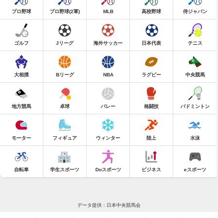
プロ野球
プロ野球(2軍)
MLB
高校野球
侍ジャパン
ゴルフ
Jリーグ
海外サッカー
日本代表
テニス
大相撲
Bリーグ
NBA
ラグビー
中央競馬
地方競馬
卓球
バレー
格闘技
バドミントン
モーター
フィギュア
ウィンター
陸上
水泳
自転車
学生スポーツ
Doスポーツ
ビジネス
eスポーツ
データ提供：日本中央競馬会