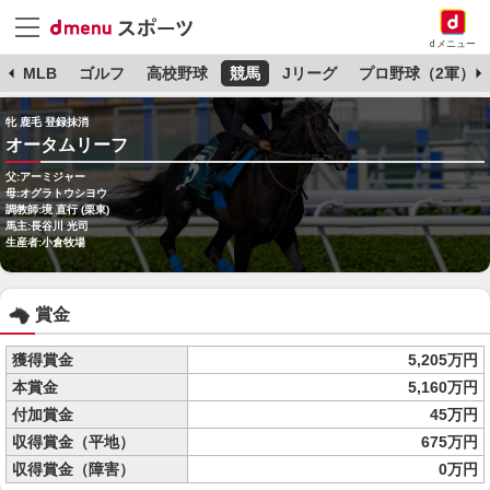
dメニュー
球
MLB
ゴルフ
高校野球
競馬
Jリーグ
プロ野球（2軍）
牝 鹿毛 登録抹消
オータムリーフ
父:アーミジャー
母:オグラトウシヨウ
調教師:境 直行 (栗東)
馬主:長谷川 光司
生産者:小倉牧場
賞金
獲得賞金
5,205万円
本賞金
5,160万円
付加賞金
45万円
収得賞金（平地）
675万円
収得賞金（障害）
0万円