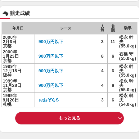
競走成績
人
着
年月日
レース
騎手
気
順
2000年
松永 幹
2月6日
900万円以下
3
11
夫
京都
(55.0kg)
2000年
石橋 守
1月23日
900万円以下
8
6
(55.0kg)
京都
1999年
松永 幹
12月18日
900万円以下
4
6
夫
阪神
(55.0kg)
1999年
松永 幹
11月28日
900万円以下
4
6
夫
京都
(55.0kg)
1999年
松永 幹
9月26日
おおぞらS
3
6
夫
札幌
(54.0kg)
もっと見る