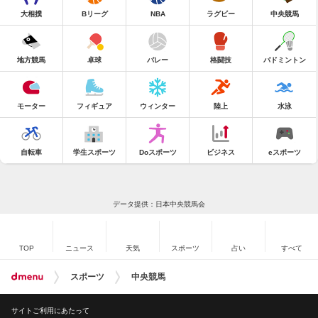
大相撲
Bリーグ
NBA
ラグビー
中央競馬
地方競馬
卓球
バレー
格闘技
バドミントン
モーター
フィギュア
ウィンター
陸上
水泳
自転車
学生スポーツ
Doスポーツ
ビジネス
eスポーツ
データ提供：日本中央競馬会
TOP
ニュース
天気
スポーツ
占い
すべて
スポーツ
中央競馬
サイトご利用にあたって