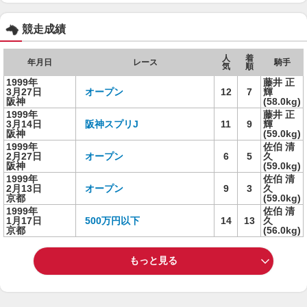
競走成績
人
着
年月日
レース
騎手
気
順
1999年
藤井 正
3月27日
オープン
12
7
輝
阪神
(58.0kg)
1999年
藤井 正
3月14日
阪神スプリJ
11
9
輝
阪神
(59.0kg)
1999年
佐伯 清
2月27日
オープン
6
5
久
阪神
(59.0kg)
1999年
佐伯 清
2月13日
オープン
9
3
久
京都
(59.0kg)
1999年
佐伯 清
1月17日
500万円以下
14
13
久
京都
(56.0kg)
もっと見る