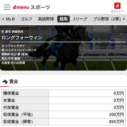
dメニュー
球
MLB
ゴルフ
高校野球
競馬
Jリーグ
プロ野球（2軍）
牡 鹿毛 登録抹消
ロングフォーウィン
父:リアルシヤダイ
母:メイクミーレインボーズ
調教師:佐山 優 (栗東)
馬主:中井 敏雄
生産者:日の出牧場
賞金
獲得賞金
0万円
本賞金
0万円
付加賞金
0万円
収得賞金（平地）
200万円
収得賞金（障害）
850万円