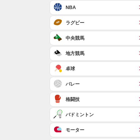
NBA
ラグビー
中央競馬
地方競馬
卓球
バレー
格闘技
バドミントン
モーター