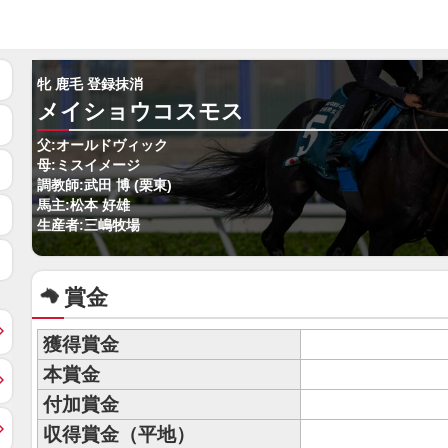
牝 鹿毛 登録抹消
メイショウコスモス
父:オールドヴィック
母:ミスイメージ
調教師:武田 博 (栗東)
馬主:松本 好雄
生産者:三嶋牧場
賞金
獲得賞金
本賞金
付加賞金
収得賞金（平地）