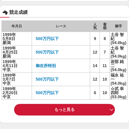
競走成績
人
着
年月日
レース
騎手
気
順
1999年
土谷 智
5月8日
500万円以下
9
8
紀
新潟
(54.0kg)
1999年
土谷 智
4月25日
500万円以下
12
7
紀
新潟
(54.0kg)
1999年
岩部 純
4月11日
御在所特別
14
11
二
中京
(54.0kg)
1999年
福永 祐
3月7日
500万円以下
12
10
一
中京
(54.0kg)
1999年
☆武 幸
2月20日
500万円以下
6
10
四郎
中京
(53.0kg)
もっと見る