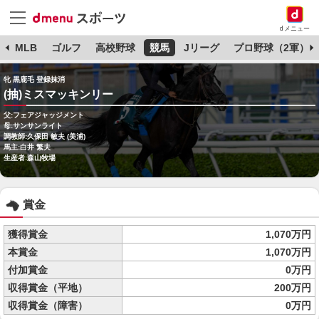
dメニュー
球
MLB
ゴルフ
高校野球
競馬
Jリーグ
プロ野球（2軍）
牝 黒鹿毛 登録抹消
(抽)ミスマッキンリー
父:フェアジャッジメント
母:サンサンライト
調教師:久保田 敏夫 (美浦)
馬主:白井 繁夫
生産者:森山牧場
賞金
獲得賞金
1,070万円
本賞金
1,070万円
付加賞金
0万円
収得賞金（平地）
200万円
収得賞金（障害）
0万円