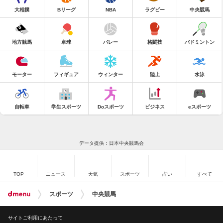
大相撲
Bリーグ
NBA
ラグビー
中央競馬
地方競馬
卓球
バレー
格闘技
バドミントン
モーター
フィギュア
ウィンター
陸上
水泳
自転車
学生スポーツ
Doスポーツ
ビジネス
eスポーツ
データ提供：日本中央競馬会
TOP
ニュース
天気
スポーツ
占い
すべて
スポーツ
中央競馬
サイトご利用にあたって