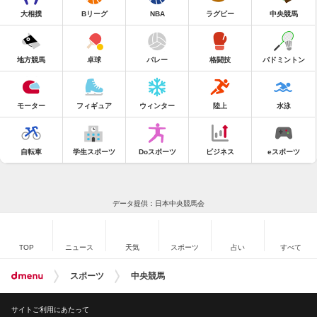
大相撲
Bリーグ
NBA
ラグビー
中央競馬
地方競馬
卓球
バレー
格闘技
バドミントン
モーター
フィギュア
ウィンター
陸上
水泳
自転車
学生スポーツ
Doスポーツ
ビジネス
eスポーツ
データ提供：日本中央競馬会
TOP
ニュース
天気
スポーツ
占い
すべて
スポーツ
中央競馬
サイトご利用にあたって