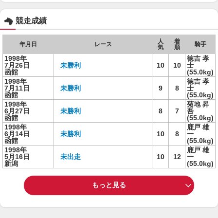
競走成績
人
着
年月日
レース
騎手
気
順
1998年
徳吉 孝
7月26日
未勝利
10
10
士
函館
(55.0kg)
1998年
徳吉 孝
7月11日
未勝利
9
8
士
函館
(55.0kg)
1998年
菊地 昇
6月27日
未勝利
8
7
吾
函館
(55.0kg)
1998年
鹿戸 雄
6月14日
未勝利
10
8
一
函館
(55.0kg)
1998年
鹿戸 雄
5月16日
未出走
10
12
一
新潟
(55.0kg)
もっと見る