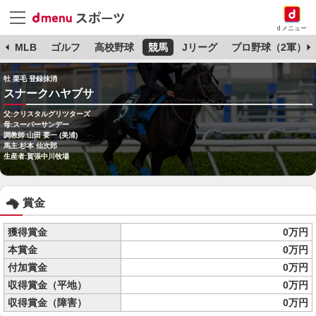
dメニュー
球
MLB
ゴルフ
高校野球
競馬
Jリーグ
プロ野球（2軍）
牡 栗毛 登録抹消
スナークハヤブサ
父:クリスタルグリツターズ
母:スーパーサンデー
調教師:山田 要一 (美浦)
馬主:杉本 仙次郎
生産者:賀張中川牧場
賞金
獲得賞金
0万円
本賞金
0万円
付加賞金
0万円
収得賞金（平地）
0万円
収得賞金（障害）
0万円