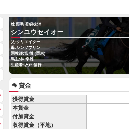
牡 栗毛 登録抹消
シンユウセイオー
父:クリエイター
母:シンソブリン
調教師:宮 徹 (栗東)
馬主:林 幸雄
生産者:坂戸 信行
賞金
獲得賞金
本賞金
付加賞金
収得賞金（平地）