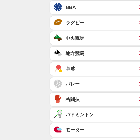
NBA
ラグビー
中央競馬
地方競馬
卓球
バレー
格闘技
バドミントン
モーター