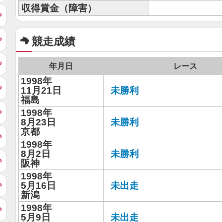
収得賞金（障害）
競走成績
年月日
レース
1998年
11月21日
未勝利
福島
1998年
8月23日
未勝利
京都
1998年
8月2日
未勝利
阪神
1998年
5月16日
未出走
新潟
1998年
5月9日
未出走