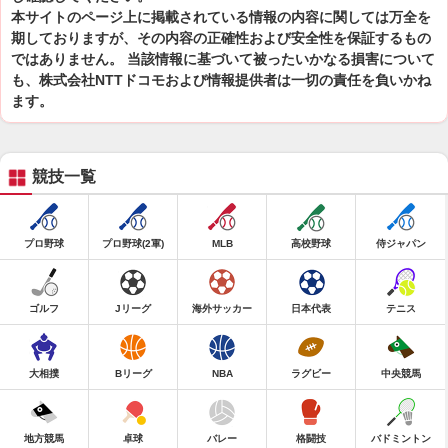
本サイトのページ上に掲載されている情報の内容に関しては万全を
期しておりますが、その内容の正確性および安全性を保証するもの
ではありません。 当該情報に基づいて被ったいかなる損害について
も、株式会社NTTドコモおよび情報提供者は一切の責任を負いかね
ます。
競技一覧
プロ野球
プロ野球(2軍)
MLB
高校野球
侍ジャパン
ゴルフ
Jリーグ
海外サッカー
日本代表
テニス
大相撲
Bリーグ
NBA
ラグビー
中央競馬
地方競馬
卓球
バレー
格闘技
バドミントン