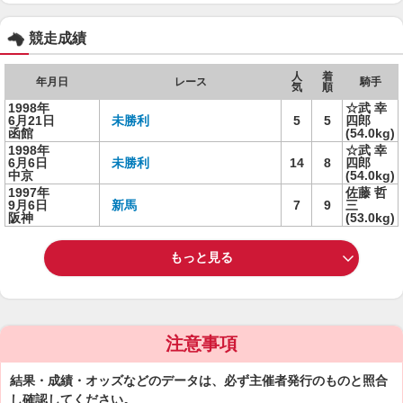
競走成績
人
着
年月日
レース
騎手
気
順
1998年
☆武 幸
6月21日
未勝利
5
5
四郎
函館
(54.0kg)
1998年
☆武 幸
6月6日
未勝利
14
8
四郎
中京
(54.0kg)
1997年
佐藤 哲
9月6日
新馬
7
9
三
阪神
(53.0kg)
もっと見る
注意事項
結果・成績・オッズなどのデータは、必ず主催者発行のものと照合
し確認してください。