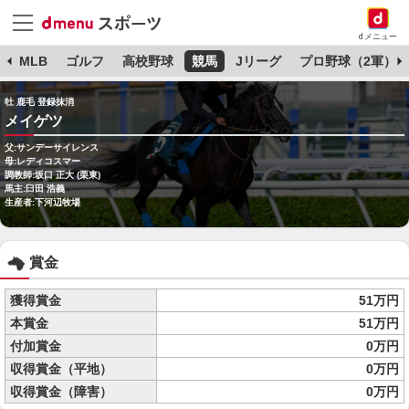
dメニュー
球
MLB
ゴルフ
高校野球
競馬
Jリーグ
プロ野球（2軍）
牡 鹿毛 登録抹消
メイゲツ
父:サンデーサイレンス
母:レディコスマー
調教師:坂口 正大 (栗東)
馬主:臼田 浩義
生産者:下河辺牧場
賞金
獲得賞金
51万円
本賞金
51万円
付加賞金
0万円
収得賞金（平地）
0万円
収得賞金（障害）
0万円