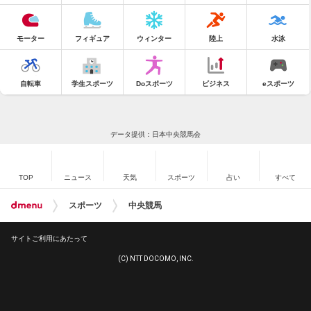
モーター
フィギュア
ウィンター
陸上
水泳
自転車
学生スポーツ
Doスポーツ
ビジネス
eスポーツ
データ提供：日本中央競馬会
TOP
ニュース
天気
スポーツ
占い
すべて
スポーツ
中央競馬
サイトご利用にあたって
(C) NTT DOCOMO, INC.