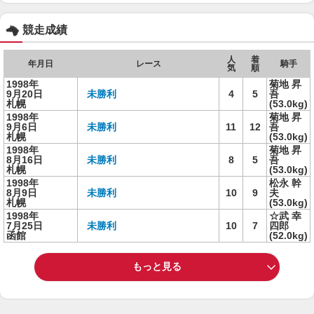
競走成績
人
着
年月日
レース
騎手
気
順
1998年
菊地 昇
9月20日
未勝利
4
5
吾
札幌
(53.0kg)
1998年
菊地 昇
9月6日
未勝利
11
12
吾
札幌
(53.0kg)
1998年
菊地 昇
8月16日
未勝利
8
5
吾
札幌
(53.0kg)
1998年
松永 幹
8月9日
未勝利
10
9
夫
札幌
(53.0kg)
1998年
☆武 幸
7月25日
未勝利
10
7
四郎
函館
(52.0kg)
もっと見る