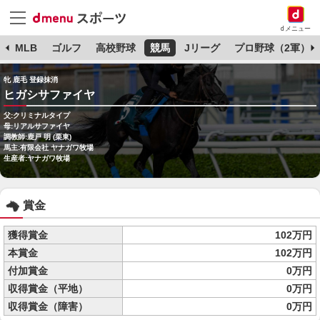
dメニュー
球
MLB
ゴルフ
高校野球
競馬
Jリーグ
プロ野球（2軍）
牝 鹿毛 登録抹消
ヒガシサファイヤ
父:クリミナルタイプ
母:リアルサファイヤ
調教師:鹿戸 明 (栗東)
馬主:有限会社 ヤナガワ牧場
生産者:ヤナガワ牧場
賞金
獲得賞金
102万円
本賞金
102万円
付加賞金
0万円
収得賞金（平地）
0万円
収得賞金（障害）
0万円