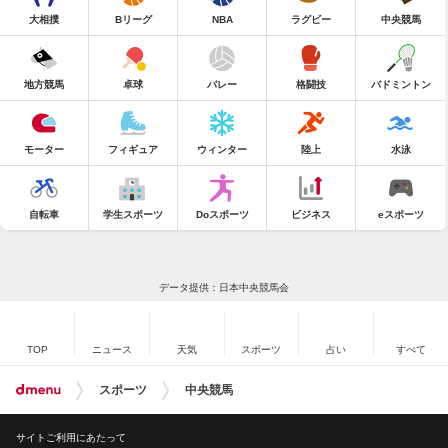
大相撲
Bリーグ
NBA
ラグビー
中央競馬
地方競馬
卓球
バレー
格闘技
バドミントン
モーター
フィギュア
ウィンター
陸上
水泳
自転車
学生スポーツ
Doスポーツ
ビジネス
eスポーツ
データ提供：日本中央競馬会
TOP
ニュース
天気
スポーツ
占い
すべて
スポーツ
中央競馬
サイトご利用にあたって