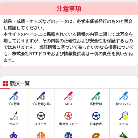
注意事項
結果・成績・オッズなどのデータは、必ず主催者発行のものと照合
し確認してください。
本サイトのページ上に掲載されている情報の内容に関しては万全を
期しておりますが、その内容の正確性および安全性を保証するもの
ではありません。 当該情報に基づいて被ったいかなる損害について
も、株式会社NTTドコモおよび情報提供者は一切の責任を負いかね
ます。
競技一覧
プロ野球
プロ野球(2軍)
MLB
高校野球
侍ジャパン
ゴルフ
Jリーグ
海外サッカー
日本代表
テニス