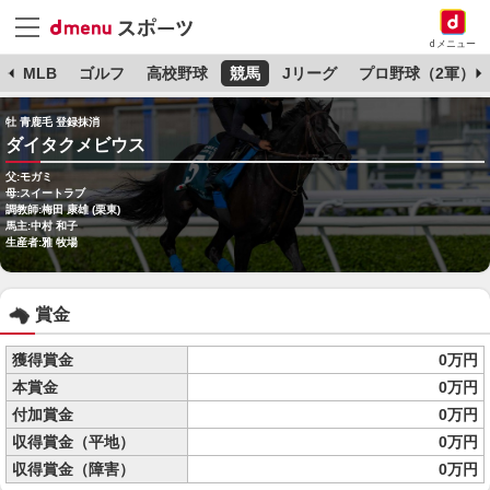
dメニュー
球
MLB
ゴルフ
高校野球
競馬
Jリーグ
プロ野球（2軍）
牡 青鹿毛 登録抹消
ダイタクメビウス
父:モガミ
母:スイートラブ
調教師:梅田 康雄 (栗東)
馬主:中村 和子
生産者:雅 牧場
賞金
獲得賞金
0万円
本賞金
0万円
付加賞金
0万円
収得賞金（平地）
0万円
収得賞金（障害）
0万円