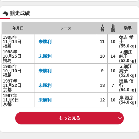
競走成績
人
着
年月日
レース
騎手
気
順
1998年
徳吉 孝
11月14日
未勝利
11
10
士
福島
(55.0kg)
1998年
▲細江
10月25日
未勝利
10
14
純子
福島
(52.0kg)
1998年
▲細江
10月10日
未勝利
9
10
純子
福島
(52.0kg)
1997年
田島 信
11月22日
未勝利
13
7
行
京都
(54.0kg)
1997年
岸 滋彦
11月9日
未勝利
12
10
(54.0kg)
京都
もっと見る