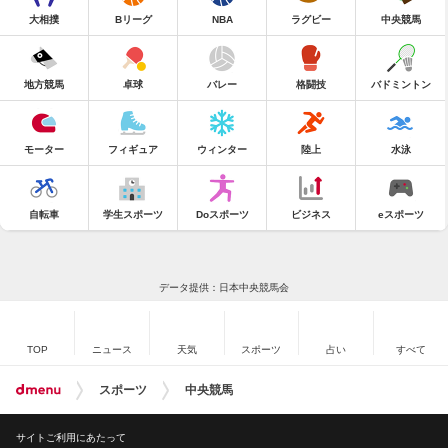
大相撲
Bリーグ
NBA
ラグビー
中央競馬
地方競馬
卓球
バレー
格闘技
バドミントン
モーター
フィギュア
ウィンター
陸上
水泳
自転車
学生スポーツ
Doスポーツ
ビジネス
eスポーツ
データ提供：日本中央競馬会
TOP
ニュース
天気
スポーツ
占い
すべて
スポーツ
中央競馬
サイトご利用にあたって