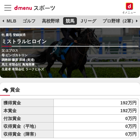
dメニュー
球
MLB
ゴルフ
高校野球
競馬
Jリーグ
プロ野球（2軍）
牝 鹿毛 登録抹消
ミストラルヒロイン
父:エブロス
母:ビンゴカトリン
調教師:藤原 辰雄 (美浦)
馬主:有限会社 鳥海商事
生産者:有限会社 ラークヒルズ
賞金
獲得賞金
192万円
本賞金
192万円
付加賞金
0万円
収得賞金（平地）
0万円
収得賞金（障害）
0万円