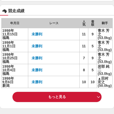
競走成績
人
着
年月日
レース
騎手
気
順
1998年
青木 芳
11月15日
未勝利
11
9
之
福島
(53.0kg)
1998年
青木 芳
11月1日
未勝利
11
5
之
福島
(53.0kg)
1998年
青木 芳
10月25日
未勝利
7
9
之
福島
(53.0kg)
1998年
岩部 純
10月4日
未勝利
8
5
二
福島
(53.0kg)
1998年
▲田村
9月6日
未勝利
10
10
宏之
新潟
(50.0kg)
もっと見る