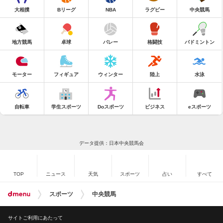
大相撲
Bリーグ
NBA
ラグビー
中央競馬
地方競馬
卓球
バレー
格闘技
バドミントン
モーター
フィギュア
ウィンター
陸上
水泳
自転車
学生スポーツ
Doスポーツ
ビジネス
eスポーツ
データ提供：日本中央競馬会
TOP
ニュース
天気
スポーツ
占い
すべて
スポーツ
中央競馬
サイトご利用にあたって