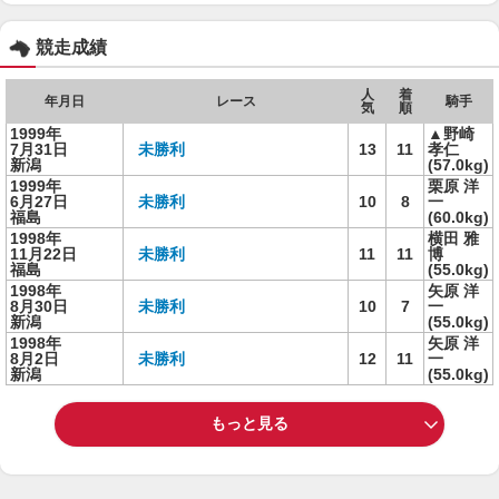
競走成績
人
着
年月日
レース
騎手
気
順
1999年
▲野崎
7月31日
未勝利
13
11
孝仁
新潟
(57.0kg)
1999年
栗原 洋
6月27日
未勝利
10
8
一
福島
(60.0kg)
1998年
横田 雅
11月22日
未勝利
11
11
博
福島
(55.0kg)
1998年
矢原 洋
8月30日
未勝利
10
7
一
新潟
(55.0kg)
1998年
矢原 洋
8月2日
未勝利
12
11
一
新潟
(55.0kg)
もっと見る