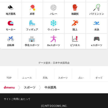
地方競馬
卓球
バレー
格闘技
バドミントン
モーター
フィギュア
ウィンター
陸上
水泳
自転車
学生スポーツ
Doスポーツ
ビジネス
eスポーツ
データ提供：日本中央競馬会
TOP
ニュース
天気
スポーツ
占い
すべて
スポーツ
中央競馬
サイトご利用にあたって
(C) NTT DOCOMO, INC.