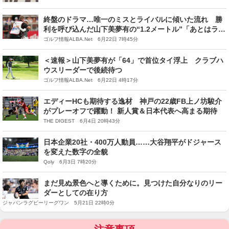
終盤のドラマ…唯一のミスとライバルに傾いた流れ 勝
利を呼び込んだ山下美夢有の“1.2メートル”「あとはライ
ンに打つだけ」
ゴルフ情報ALBA.Net 6月22日 7時45分
＜速報＞山下美夢有が「64」で首位タイ浮上 クラブハ
ウスリーダーで後続待つ
ゴルフ情報ALBA.Net 6月22日 4時17分
エディーHCも期待する逸材 神戸の22歳FB上ノ坊駿介
がプレーオフで躍動！ 新人賞＆日本代表へ高まる期待
THE DIGEST 6月4日 20時43分
日本企業20社・400万人動員……大谷翔平がドジャース
を変えた数字の全貌
Qoly 6月3日 7時20分
まだ見ぬ景色へと導くために。見つけた自分なりのリー
ダーとしての在り方
ジャパンラグビーリーグワン 5月21日 22時0分