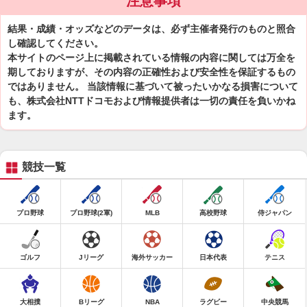
注意事項
結果・成績・オッズなどのデータは、必ず主催者発行のものと照合
し確認してください。
本サイトのページ上に掲載されている情報の内容に関しては万全を
期しておりますが、その内容の正確性および安全性を保証するもの
ではありません。 当該情報に基づいて被ったいかなる損害について
も、株式会社NTTドコモおよび情報提供者は一切の責任を負いかね
ます。
競技一覧
プロ野球
プロ野球(2軍)
MLB
高校野球
侍ジャパン
ゴルフ
Jリーグ
海外サッカー
日本代表
テニス
大相撲
Bリーグ
NBA
ラグビー
中央競馬