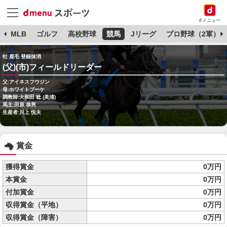
dメニュー
球
MLB
ゴルフ
高校野球
競馬
Jリーグ
プロ野球（2軍）
牡 鹿毛 登録抹消
(父)(市)フィールドリーダー
父:アイネスフウジン
母:ホワイトブーケ
調教師:大和田 稔 (美浦)
馬主:田原 恭男
生産者:川上 悦夫
賞金
獲得賞金
0万円
本賞金
0万円
付加賞金
0万円
収得賞金（平地）
0万円
収得賞金（障害）
0万円