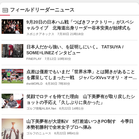
フィールドリーダーニュース
9月20日の日本ハム戦「つばきファクトリー」がスペシ
ャルライブ 北海道出身リーダー谷本安美が始球式も
スポニチアネックス 7月30日 21時18分
日本人だから強い、を証明しにいく。 TATSUYA /
SOME≡LINEZインタビュー
FINEPLAY 7月12日 10時30分
点差は僅差でもいまだ「世界水準」とは開きがあること
を露呈してしまった一戦 ジャパンXVvsマオリ・オール
ブラックス
theWORLD 6月30日 7時30分
笑顔でロティを待てた理由 山下美夢有が取り戻したシ
ョットの手応え「久しぶりに良かった」
ゴルフ情報ALBA.Net 6月22日 14時1分
山下美夢有が大逆転V 5打差追いつきPO制す 今季日
本勢初勝利で全米女子プロへ弾み
ゴルフのニュース 6月22日 9時41分