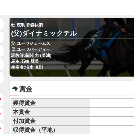
牡 鹿毛 登録抹消
(父)ダイナミックテル
父:ユーワジェームス
母:ユーワバーディー
調教師:新関 力 (美浦)
馬主:石崎 輝美
生産者:清水 克則
賞金
獲得賞金
本賞金
付加賞金
収得賞金（平地）