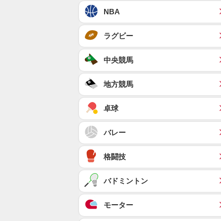
NBA
ラグビー
中央競馬
地方競馬
卓球
バレー
格闘技
バドミントン
モーター