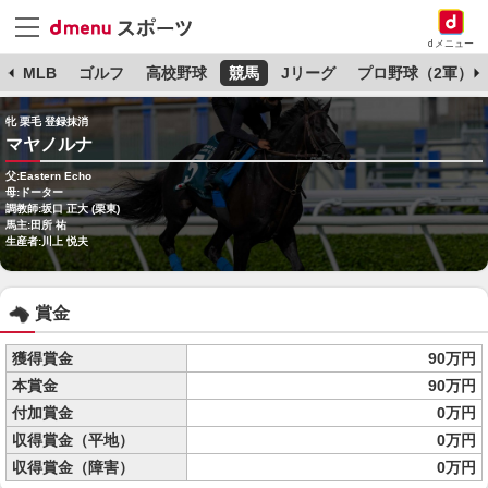
dメニュー
球
MLB
ゴルフ
高校野球
競馬
Jリーグ
プロ野球（2軍）
牝 栗毛 登録抹消
マヤノルナ
父:Eastern Echo
母:ドーター
調教師:坂口 正大 (栗東)
馬主:田所 祐
生産者:川上 悦夫
賞金
獲得賞金
90万円
本賞金
90万円
付加賞金
0万円
収得賞金（平地）
0万円
収得賞金（障害）
0万円