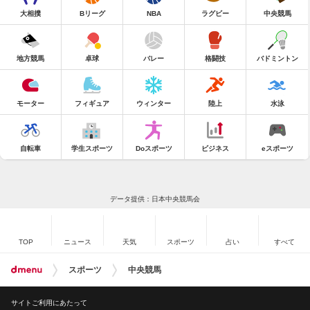
大相撲
Bリーグ
NBA
ラグビー
中央競馬
地方競馬
卓球
バレー
格闘技
バドミントン
モーター
フィギュア
ウィンター
陸上
水泳
自転車
学生スポーツ
Doスポーツ
ビジネス
eスポーツ
データ提供：日本中央競馬会
TOP
ニュース
天気
スポーツ
占い
すべて
スポーツ
中央競馬
サイトご利用にあたって