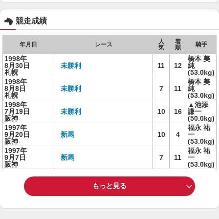
競走成績
人
着
年月日
レース
騎手
気
順
1998年
橋本 美
8月30日
未勝利
11
12
純
札幌
(53.0kg)
1998年
橋本 美
8月8日
未勝利
7
11
純
札幌
(53.0kg)
1998年
▲池添
7月19日
未勝利
10
16
謙一
阪神
(50.0kg)
1997年
福永 祐
9月20日
新馬
10
4
一
阪神
(53.0kg)
1997年
福永 祐
9月7日
新馬
7
11
一
阪神
(53.0kg)
もっと見る