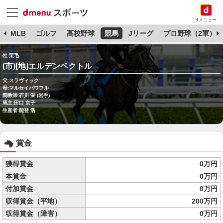
dメニュー
球
MLB
ゴルフ
高校野球
競馬
Jリーグ
プロ野球（2軍）
牡 栗毛
(市)[地]エルデンベクトル
父:スラヴィック
母:マルセイパワフル
調教師:石川 栄 (岩手)
馬主:田口 京子
生産者:能登 浩
賞金
獲得賞金
0万円
本賞金
0万円
付加賞金
0万円
収得賞金（平地）
200万円
収得賞金（障害）
0万円