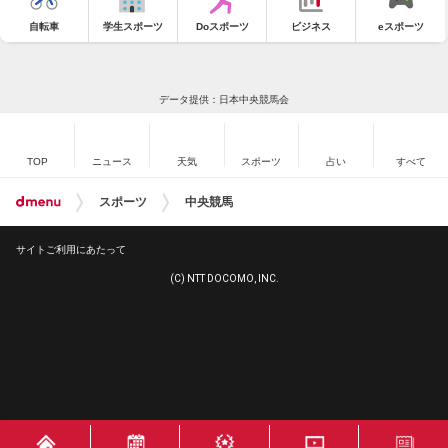
自転車
学生スポーツ
Doスポーツ
ビジネス
eスポーツ
データ提供：日本中央競馬会
TOP
ニュース
天気
スポーツ
占い
すべて
スポーツ
中央競馬
サイトご利用にあたって
(C) NTT DOCOMO, INC.