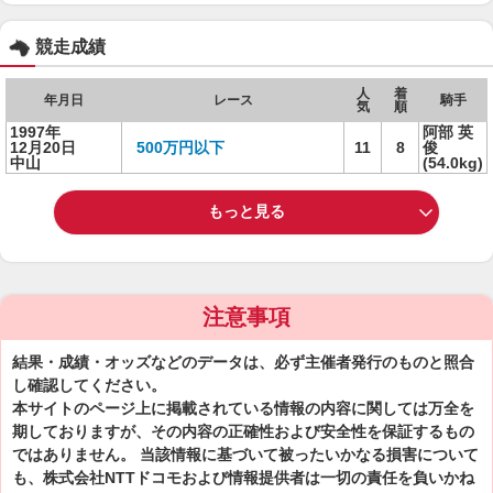
競走成績
人
着
年月日
レース
騎手
気
順
1997年
阿部 英
12月20日
500万円以下
11
8
俊
中山
(54.0kg)
もっと見る
注意事項
結果・成績・オッズなどのデータは、必ず主催者発行のものと照合
し確認してください。
本サイトのページ上に掲載されている情報の内容に関しては万全を
期しておりますが、その内容の正確性および安全性を保証するもの
ではありません。 当該情報に基づいて被ったいかなる損害について
も、株式会社NTTドコモおよび情報提供者は一切の責任を負いかね