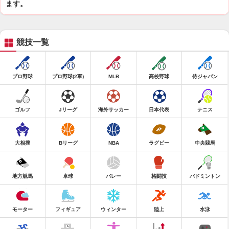
ます。
競技一覧
プロ野球
プロ野球(2軍)
MLB
高校野球
侍ジャパン
ゴルフ
Jリーグ
海外サッカー
日本代表
テニス
大相撲
Bリーグ
NBA
ラグビー
中央競馬
地方競馬
卓球
バレー
格闘技
バドミントン
モーター
フィギュア
ウィンター
陸上
水泳