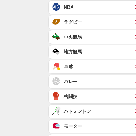
NBA
ラグビー
中央競馬
地方競馬
卓球
バレー
格闘技
バドミントン
モーター