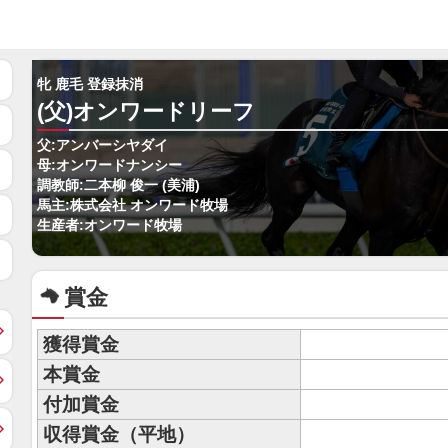
牝 鹿毛 登録抹消
(父)オンワードリーフ
父:アンバーシヤダイ
母:オンワードナンシー
調教師:二本柳 俊一 (美浦)
馬主:株式会社 オンワード牧場
生産者:オンワード牧場
賞金
獲得賞金
本賞金
付加賞金
収得賞金（平地）