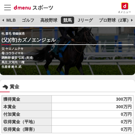
dメニュー
球
MLB
ゴルフ
高校野球
競馬
Jリーグ
プロ野球（2軍）
牝 栗毛 登録抹消
(父)(市)カズノエンジェル
父:ヤエノムテキ
母:コウライマキ
調教師:森安 弘昭 (美浦)
馬主:大河内 一権
生産者:鈴木 武
賞金
獲得賞金
300万円
本賞金
300万円
付加賞金
0万円
収得賞金（平地）
0万円
収得賞金（障害）
0万円