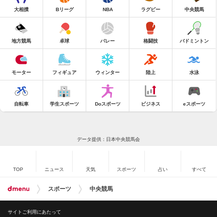
大相撲
Bリーグ
NBA
ラグビー
中央競馬
地方競馬
卓球
バレー
格闘技
バドミントン
モーター
フィギュア
ウィンター
陸上
水泳
自転車
学生スポーツ
Doスポーツ
ビジネス
eスポーツ
データ提供：日本中央競馬会
TOP
ニュース
天気
スポーツ
占い
すべて
スポーツ
中央競馬
サイトご利用にあたって