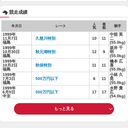
競走成績
人
着
年月日
レース
騎手
気
順
1999年
中舘 英
11月7日
久慈川特別
10
11
二
福島
(55.0kg)
1999年
坂井 千
10月30日
秋元湖特別
12
9
明
福島
(55.0kg)
1999年
橋本 広
10月2日
秋保特別
11
11
喜
福島
(55.0kg)
1999年
小林 久
7月3日
500万円以下
6
11
晃
福島
(55.0kg)
1999年
水野 貴
6月5日
500万円以下
17
17
広
中京
(54.0kg)
もっと見る