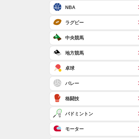
NBA
ラグビー
中央競馬
地方競馬
卓球
バレー
格闘技
バドミントン
モーター