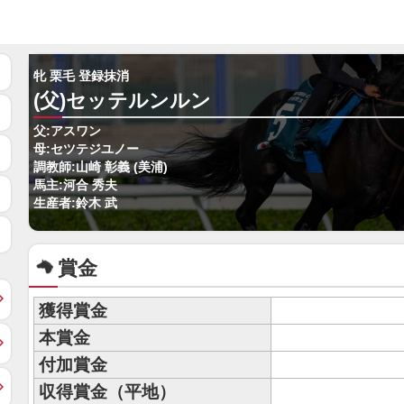
牝 栗毛 登録抹消
(父)セッテルンルン
父:アスワン
母:セツテジユノー
調教師:山崎 彰義 (美浦)
馬主:河合 秀夫
生産者:鈴木 武
賞金
獲得賞金
本賞金
付加賞金
収得賞金（平地）