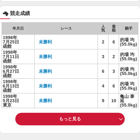
競走成績
人
着
年月日
レース
騎手
気
順
1998年
的場 均
7月25日
未勝利
2
6
(55.0kg)
函館
1998年
的場 均
7月11日
未勝利
3
2
(55.0kg)
函館
1998年
的場 均
6月27日
未勝利
6
3
(55.0kg)
函館
1998年
的場 均
6月13日
未勝利
4
6
(55.0kg)
函館
1998年
亀山 泰
5月23日
未勝利
9
10
延
東京
(55.0kg)
もっと見る