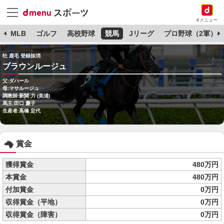
dメニュー
球
MLB
ゴルフ
高校野球
競馬
Jリーグ
プロ野球（2軍）
牡 鹿毛 登録抹消
ブラウンルージュ
父:ダハール
母:マサルージュ
調教師:新関 力 (美浦)
馬主:田口 慶子
生産者:高橋 定代
賞金
獲得賞金
480万円
本賞金
480万円
付加賞金
0万円
収得賞金（平地）
0万円
収得賞金（障害）
0万円