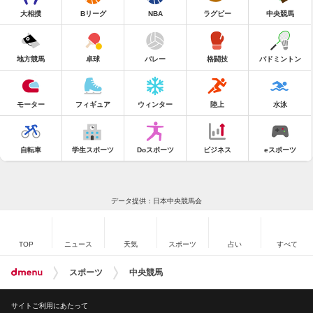
大相撲
Bリーグ
NBA
ラグビー
中央競馬
地方競馬
卓球
バレー
格闘技
バドミントン
モーター
フィギュア
ウィンター
陸上
水泳
自転車
学生スポーツ
Doスポーツ
ビジネス
eスポーツ
データ提供：日本中央競馬会
TOP
ニュース
天気
スポーツ
占い
すべて
スポーツ
中央競馬
サイトご利用にあたって