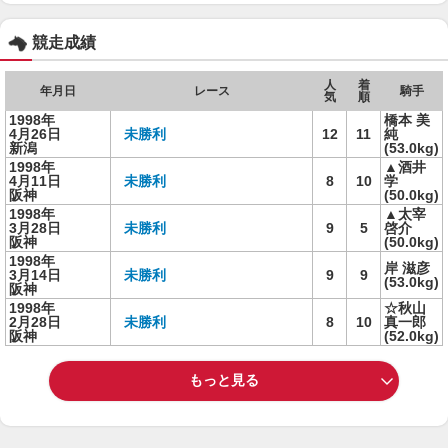
競走成績
人
着
年月日
レース
騎手
気
順
1998年
橋本 美
4月26日
未勝利
12
11
純
新潟
(53.0kg)
1998年
▲酒井
4月11日
未勝利
8
10
学
阪神
(50.0kg)
1998年
▲太宰
3月28日
未勝利
9
5
啓介
阪神
(50.0kg)
1998年
岸 滋彦
3月14日
未勝利
9
9
(53.0kg)
阪神
1998年
☆秋山
2月28日
未勝利
8
10
真一郎
阪神
(52.0kg)
もっと見る