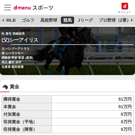
dメニュー
球
MLB
ゴルフ
高校野球
競馬
Jリーグ
プロ野球（2軍）
牝 鹿毛 登録抹消
(父)シーアイリス
父:バンブーアトラス
母:シーラツキー
調教師:野村 彰彦 (栗東)
馬主:藤田 宗平
生産者:高松牧場
賞金
獲得賞金
51万円
本賞金
51万円
付加賞金
0万円
収得賞金（平地）
0万円
収得賞金（障害）
0万円