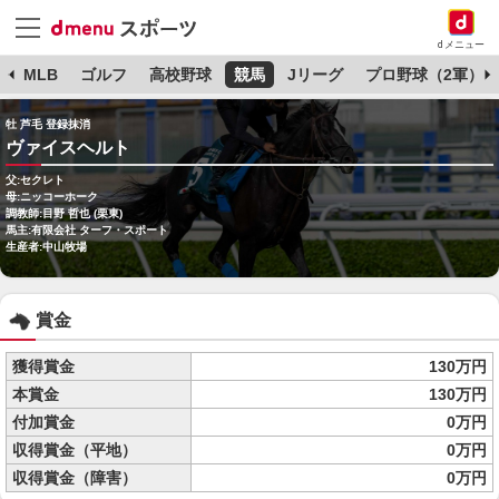
dメニュー
球
MLB
ゴルフ
高校野球
競馬
Jリーグ
プロ野球（2軍）
牡 芦毛 登録抹消
ヴァイスヘルト
父:セクレト
母:ニッコーホーク
調教師:目野 哲也 (栗東)
馬主:有限会社 ターフ・スポート
生産者:中山牧場
賞金
獲得賞金
130万円
本賞金
130万円
付加賞金
0万円
収得賞金（平地）
0万円
収得賞金（障害）
0万円