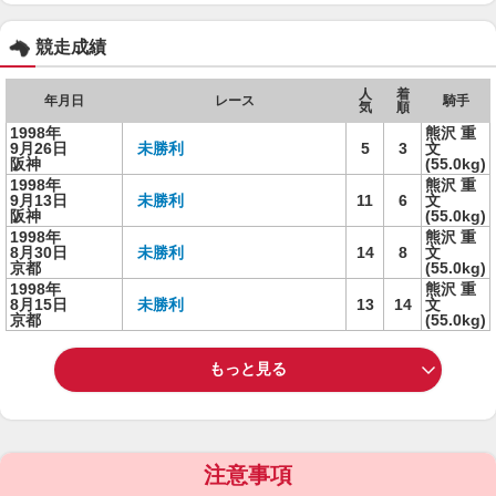
競走成績
人
着
年月日
レース
騎手
気
順
1998年
熊沢 重
9月26日
未勝利
5
3
文
阪神
(55.0kg)
1998年
熊沢 重
9月13日
未勝利
11
6
文
阪神
(55.0kg)
1998年
熊沢 重
8月30日
未勝利
14
8
文
京都
(55.0kg)
1998年
熊沢 重
8月15日
未勝利
13
14
文
京都
(55.0kg)
もっと見る
注意事項