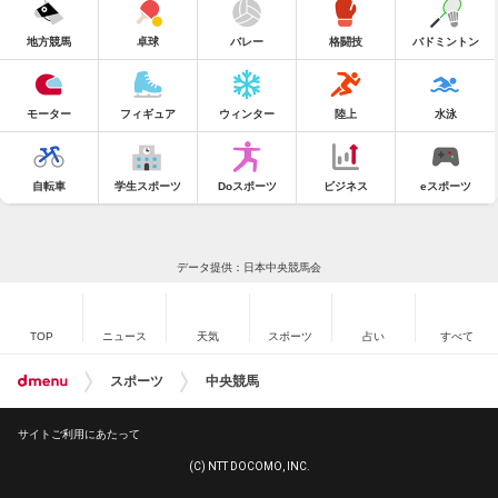
地方競馬
卓球
バレー
格闘技
バドミントン
モーター
フィギュア
ウィンター
陸上
水泳
自転車
学生スポーツ
Doスポーツ
ビジネス
eスポーツ
データ提供：日本中央競馬会
TOP
ニュース
天気
スポーツ
占い
すべて
スポーツ
中央競馬
サイトご利用にあたって
(C) NTT DOCOMO, INC.