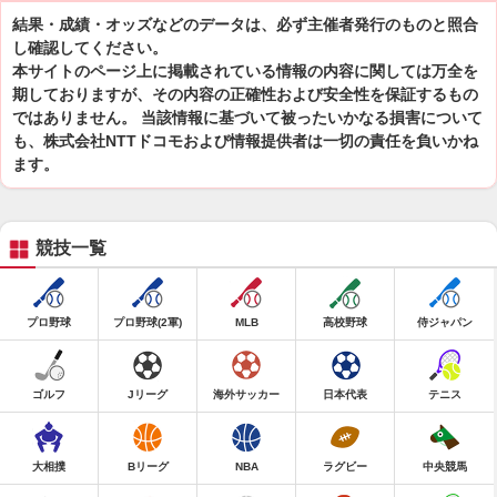
結果・成績・オッズなどのデータは、必ず主催者発行のものと照合
し確認してください。
本サイトのページ上に掲載されている情報の内容に関しては万全を
期しておりますが、その内容の正確性および安全性を保証するもの
ではありません。 当該情報に基づいて被ったいかなる損害について
も、株式会社NTTドコモおよび情報提供者は一切の責任を負いかね
ます。
競技一覧
プロ野球
プロ野球(2軍)
MLB
高校野球
侍ジャパン
ゴルフ
Jリーグ
海外サッカー
日本代表
テニス
大相撲
Bリーグ
NBA
ラグビー
中央競馬