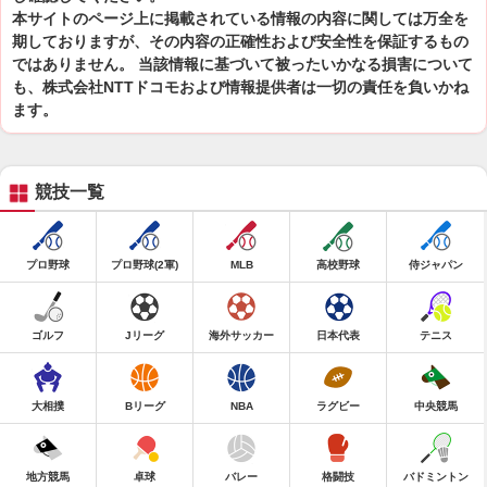
本サイトのページ上に掲載されている情報の内容に関しては万全を
期しておりますが、その内容の正確性および安全性を保証するもの
ではありません。 当該情報に基づいて被ったいかなる損害について
も、株式会社NTTドコモおよび情報提供者は一切の責任を負いかね
ます。
競技一覧
プロ野球
プロ野球(2軍)
MLB
高校野球
侍ジャパン
ゴルフ
Jリーグ
海外サッカー
日本代表
テニス
大相撲
Bリーグ
NBA
ラグビー
中央競馬
地方競馬
卓球
バレー
格闘技
バドミントン