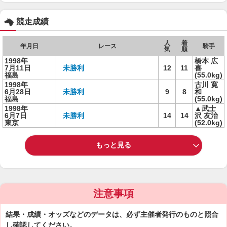
競走成績
人
着
年月日
レース
騎手
気
順
1998年
橋本 広
7月11日
未勝利
12
11
喜
福島
(55.0kg)
1998年
古川 寛
6月28日
未勝利
9
8
和
福島
(55.0kg)
1998年
▲武士
6月7日
未勝利
14
14
沢 友治
東京
(52.0kg)
もっと見る
注意事項
結果・成績・オッズなどのデータは、必ず主催者発行のものと照合
し確認してください。