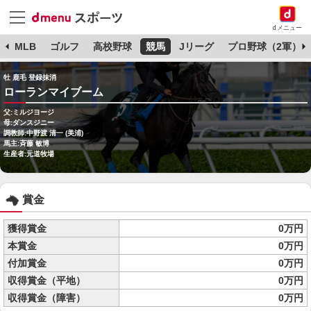
dメニュー
球
MLB
ゴルフ
高校野球
競馬
Jリーグ
プロ野球（2軍）
牡 鹿毛 登録抹消
ローランマイブーム
父:ミルジヨージ
母:ダンスジニー
調教師:中野渡 清一 (美浦)
馬主:斉藤 敏博
生産者:元道牧場
賞金
獲得賞金
0万円
本賞金
0万円
付加賞金
0万円
収得賞金（平地）
0万円
収得賞金（障害）
0万円