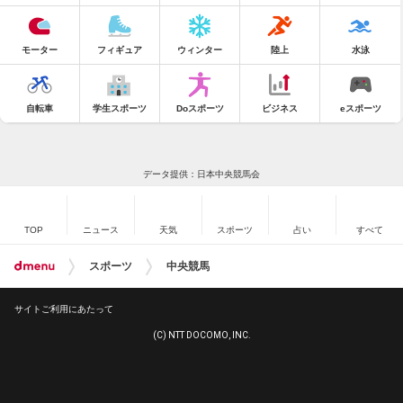
モーター
フィギュア
ウィンター
陸上
水泳
自転車
学生スポーツ
Doスポーツ
ビジネス
eスポーツ
データ提供：日本中央競馬会
TOP
ニュース
天気
スポーツ
占い
すべて
スポーツ
中央競馬
サイトご利用にあたって
(C) NTT DOCOMO, INC.