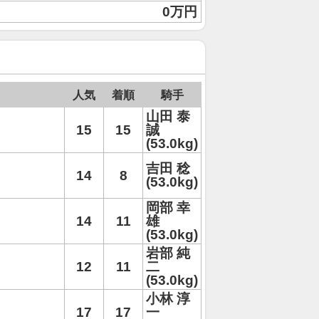
0万円
人気
着順
騎手
山田 泰
15
15
誠
(53.0kg)
吉田 稔
14
8
(53.0kg)
岡部 幸
14
11
雄
(53.0kg)
岩部 純
12
11
二
(53.0kg)
小林 淳
17
17
一