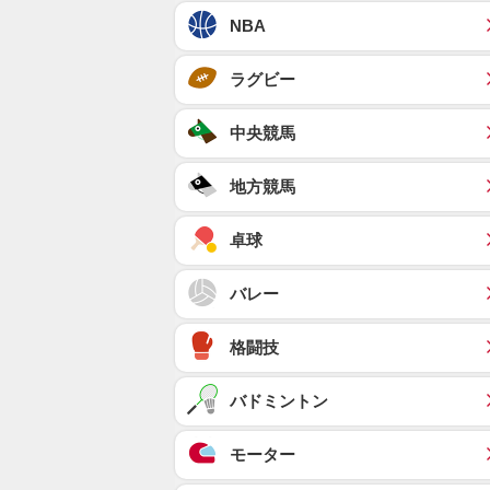
NBA
ラグビー
中央競馬
地方競馬
卓球
バレー
格闘技
バドミントン
モーター