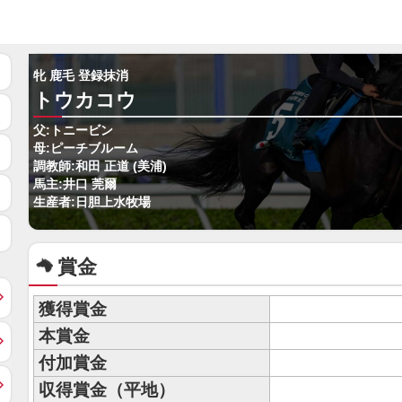
牝 鹿毛 登録抹消
トウカコウ
父:トニービン
母:ピーチブルーム
調教師:和田 正道 (美浦)
馬主:井口 莞爾
生産者:日胆上水牧場
賞金
獲得賞金
本賞金
付加賞金
収得賞金（平地）