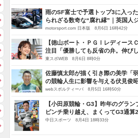
雨のSF富士で予選トップ3に入っ
られざる数奇な“腐れ縁”｜英国人
本レース探訪記
motorsport.com 日本版 8月6日 16時42分
【徳山ボート・ＰＧⅠレディース
注目「優勝しても反省の弁。伸び
東スポWEB 8月6日 8時0分
佐藤慎太郎が描く引き際の美学「弱
の競輪人生に影響を与える伏見俊
webスポルティーバ 8月5日 16時50分
【小田原競輪・G3】昨年のグラン
ピンチ乗り越え、まくってG3通算
中日スポーツ 8月4日 18時33分