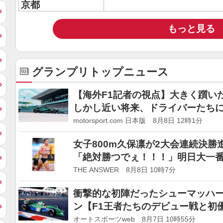
京都
もっと見る
グランプリトップニュース
【海外F1記者の視点】大きく躓い
しかし近い将来、ドライバーたち
能性
motorsport.com 日本版 8月8日 12時1分
女子800m久保凛が2大会連続決
「絶対勝つでぇ！！！」明日大一番
THE ANSWER 8月8日 10時7分
衝撃的な初陣だったシューマッハー
ン【F1王者たちのデビュー戦と初
オートスポーツweb 8月7日 10時55分