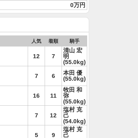
0万円
人気
着順
騎手
清山 宏
12
7
明
(55.0kg)
本田 優
7
6
(55.0kg)
牧田 和
16
11
弥
(55.0kg)
塩村 克
7
12
己
(54.0kg)
塩村 克
5
9
己