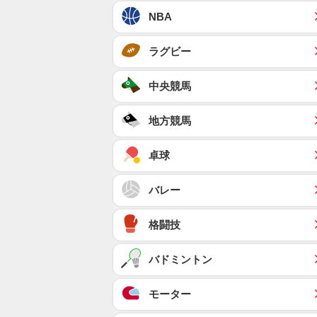
NBA
ラグビー
中央競馬
地方競馬
卓球
バレー
格闘技
バドミントン
モーター