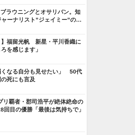
たブラウニングとオサリバン。知
ジャーナリスト”ジェイミー”の日
Ｃ】福留光帆 新星・平川香織に
しろを感じます」
くなる自分も見せたい」 50代
昭の死にも言及
プリ覇者・郡司浩平が絶体絶命の
28回目の優勝「最後は気持ちで」