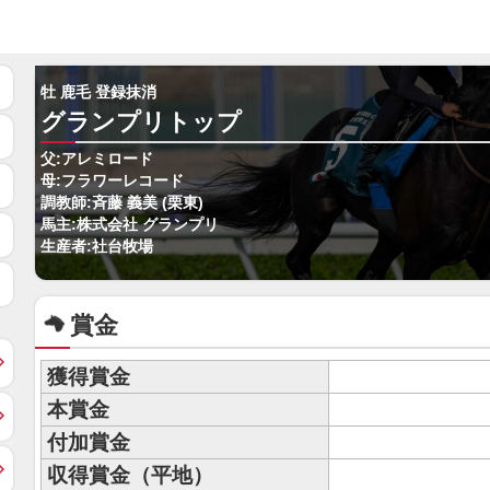
牡 鹿毛 登録抹消
グランプリトップ
父:アレミロード
母:フラワーレコード
調教師:斉藤 義美 (栗東)
馬主:株式会社 グランプリ
生産者:社台牧場
賞金
獲得賞金
本賞金
付加賞金
収得賞金（平地）