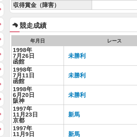
収得賞金（障害）
競走成績
年月日
レース
1998年
7月26日
未勝利
函館
1998年
7月11日
未勝利
函館
1998年
6月20日
未勝利
阪神
1997年
11月23日
新馬
京都
1997年
11月9日
新馬