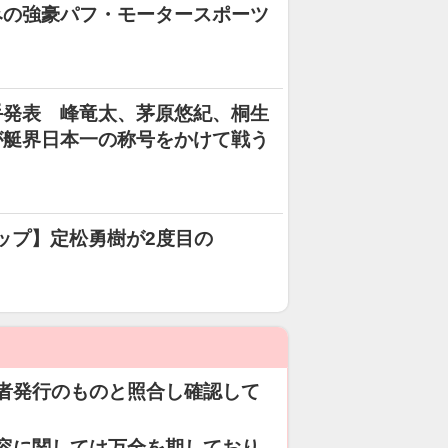
みの強豪パフ・モータースポーツ
手発表 峰竜太、茅原悠紀、桐生
が艇界日本一の称号をかけて戦う
ップ】定松勇樹が2度目の
者発行のものと照合し確認して
容に関しては万全を期しており