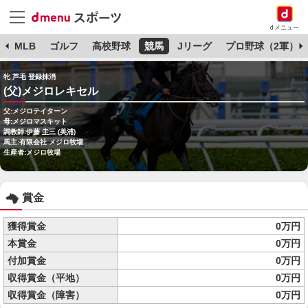
dメニュー
球
MLB
ゴルフ
高校野球
競馬
Jリーグ
プロ野球（2軍）
牝 芦毛 登録抹消
(父)メジロレキセル
父:メジロテイターン
母:メジロマスキット
調教師:伊藤 圭三 (美浦)
馬主:有限会社 メジロ牧場
生産者:メジロ牧場
賞金
獲得賞金
0万円
本賞金
0万円
付加賞金
0万円
収得賞金（平地）
0万円
収得賞金（障害）
0万円