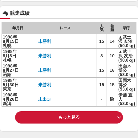
競走成績
人
着
年月日
レース
騎手
気
順
1998年
▲武士
8月15日
未勝利
15
14
沢 友治
札幌
(50.0kg)
1998年
▲武士
8月8日
未勝利
8
10
沢 友治
札幌
(50.0kg)
1998年
田面木
6月27日
未勝利
15
16
博公
函館
(53.0kg)
1998年
田面木
5月30日
未勝利
15
15
博公
東京
(53.0kg)
1998年
伊藤 直
4月26日
未出走
-
除
人
新潟
(53.0kg)
もっと見る