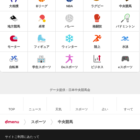
大相撲
Bリーグ
NBA
ラグビー
中央競馬
地方競馬
卓球
バレー
格闘技
バドミントン
モーター
フィギュア
ウィンター
陸上
水泳
自転車
学生スポーツ
Doスポーツ
ビジネス
eスポーツ
データ提供：日本中央競馬会
TOP
ニュース
天気
スポーツ
占い
すべて
スポーツ
中央競馬
サイトご利用にあたって