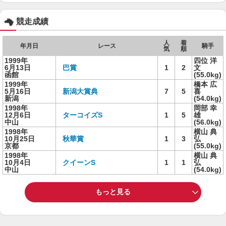
競走成績
人
着
年月日
レース
騎手
気
順
1999年
四位 洋
6月13日
巴賞
1
2
文
函館
(55.0kg)
1999年
橋本 広
5月16日
新潟大賞典
7
5
喜
新潟
(54.0kg)
1998年
岡部 幸
12月6日
ターコイズS
1
5
雄
中山
(56.0kg)
1998年
横山 典
10月25日
秋華賞
1
3
弘
京都
(55.0kg)
1998年
横山 典
10月4日
クイーンS
1
1
弘
中山
(54.0kg)
もっと見る