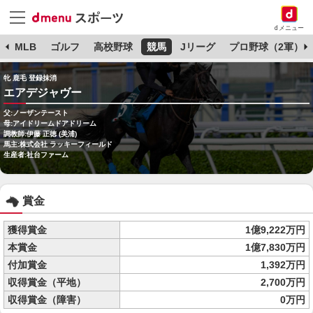
dメニュー
球
MLB
ゴルフ
高校野球
競馬
Jリーグ
プロ野球（2軍）
牝 鹿毛 登録抹消
エアデジャヴー
父:ノーザンテースト
母:アイドリームドアドリーム
調教師:伊藤 正徳 (美浦)
馬主:株式会社 ラッキーフィールド
生産者:社台ファーム
賞金
獲得賞金
1億9,222万円
本賞金
1億7,830万円
付加賞金
1,392万円
収得賞金（平地）
2,700万円
収得賞金（障害）
0万円