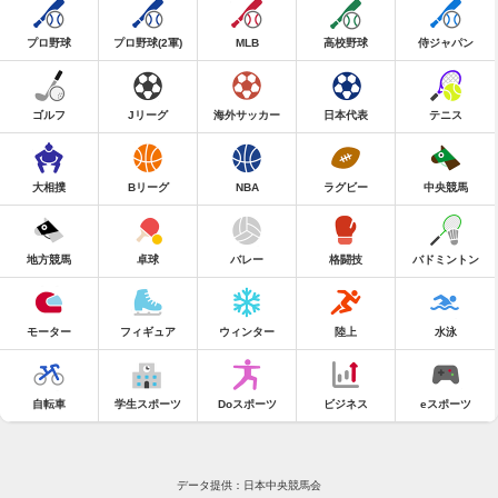
プロ野球
プロ野球(2軍)
MLB
高校野球
侍ジャパン
ゴルフ
Jリーグ
海外サッカー
日本代表
テニス
大相撲
Bリーグ
NBA
ラグビー
中央競馬
地方競馬
卓球
バレー
格闘技
バドミントン
モーター
フィギュア
ウィンター
陸上
水泳
自転車
学生スポーツ
Doスポーツ
ビジネス
eスポーツ
データ提供：日本中央競馬会