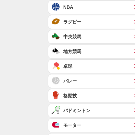
NBA
ラグビー
中央競馬
地方競馬
卓球
バレー
格闘技
バドミントン
モーター