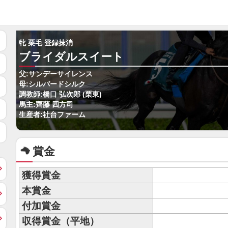
牝 栗毛 登録抹消
ブライダルスイート
父:サンデーサイレンス
母:シルバードシルク
調教師:橋口 弘次郎 (栗東)
馬主:齊藤 四方司
生産者:社台ファーム
賞金
獲得賞金
本賞金
付加賞金
収得賞金（平地）