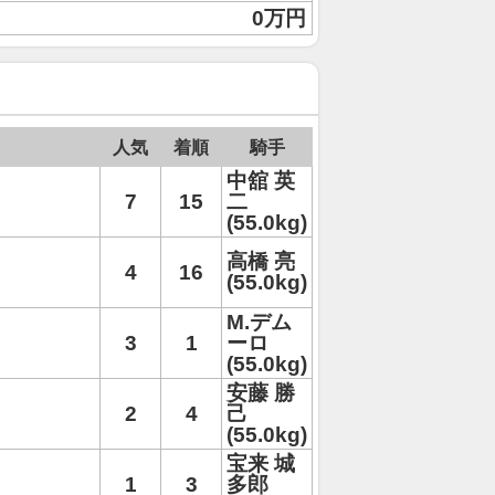
0万円
人気
着順
騎手
中舘 英
7
15
二
(55.0kg)
高橋 亮
4
16
(55.0kg)
M.デム
3
1
ーロ
(55.0kg)
安藤 勝
2
4
己
(55.0kg)
宝来 城
1
3
多郎