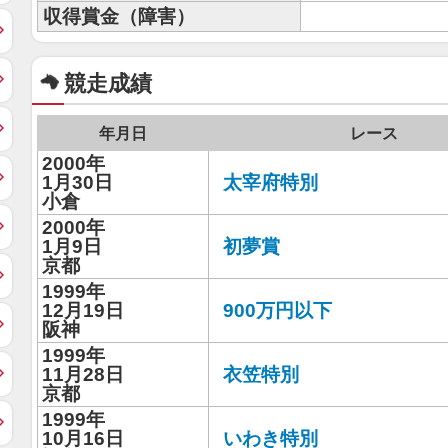
収得賞金（障害）
競走成績
年月日
レース
2000年
1月30日
太宰府特別
小倉
2000年
1月9日
初夢賞
京都
1999年
12月19日
900万円以下
阪神
1999年
11月28日
衣笠特別
京都
1999年
10月16日
いわき特別