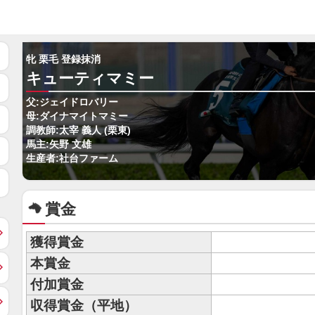
牝 栗毛 登録抹消
キューティマミー
父:ジェイドロバリー
母:ダイナマイトマミー
調教師:太宰 義人 (栗東)
馬主:矢野 文雄
生産者:社台ファーム
賞金
獲得賞金
本賞金
付加賞金
収得賞金（平地）