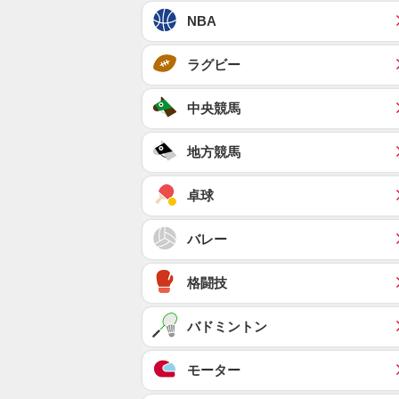
NBA
ラグビー
中央競馬
地方競馬
卓球
バレー
格闘技
バドミントン
モーター