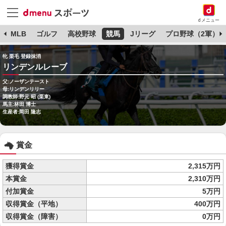
dメニュー
球
MLB
ゴルフ
高校野球
競馬
Jリーグ
プロ野球（2軍）
牝 栗毛 登録抹消
リンデンルレーブ
父:ノーザンテースト
母:リンデンリリー
調教師:野元 昭 (栗東)
馬主:林田 博士
生産者:岡田 隆志
賞金
獲得賞金
2,315万円
本賞金
2,310万円
付加賞金
5万円
収得賞金（平地）
400万円
収得賞金（障害）
0万円