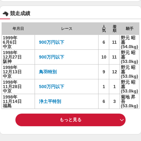
競走成績
人
着
年月日
レース
騎手
気
順
1999年
野元 昭
6月6日
900万円以下
6
11
嘉
中京
(54.0kg)
1998年
野元 昭
12月27日
900万円以下
10
11
嘉
阪神
(53.0kg)
1998年
野元 昭
12月13日
鳥羽特別
9
12
嘉
中京
(53.0kg)
1998年
野元 昭
11月28日
500万円以下
1
1
嘉
中京
(53.0kg)
1998年
菊地 昇
11月14日
浄土平特別
6
3
吾
福島
(53.0kg)
もっと見る