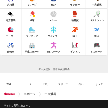
大相撲
Bリーグ
NBA
ラグビー
中央競馬
地方競馬
卓球
バレー
格闘技
バドミントン
モーター
フィギュア
ウィンター
陸上
水泳
自転車
学生スポーツ
Doスポーツ
ビジネス
eスポーツ
データ提供：日本中央競馬会
TOP
ニュース
天気
スポーツ
占い
すべて
スポーツ
中央競馬
サイトご利用にあたって