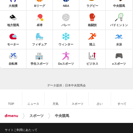
大相撲
Bリーグ
NBA
ラグビー
中央競馬
地方競馬
卓球
バレー
格闘技
バドミントン
モーター
フィギュア
ウィンター
陸上
水泳
自転車
学生スポーツ
Doスポーツ
ビジネス
eスポーツ
データ提供：日本中央競馬会
TOP
ニュース
天気
スポーツ
占い
すべて
スポーツ
中央競馬
サイトご利用にあたって