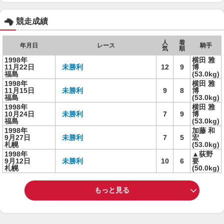
競走成績
人
着
年月日
レース
騎手
気
順
1998年
横田 雅
11月22日
未勝利
12
9
博
福島
(53.0kg)
1998年
横田 雅
11月15日
未勝利
9
8
博
福島
(53.0kg)
1998年
横田 雅
10月24日
未勝利
7
9
博
福島
(53.0kg)
1998年
加藤 和
9月27日
未勝利
7
5
宏
札幌
(53.0kg)
1998年
▲荻野
9月12日
未勝利
10
6
要
札幌
(50.0kg)
もっと見る