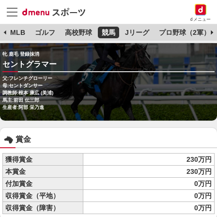
dメニュー
球
MLB
ゴルフ
高校野球
競馬
Jリーグ
プロ野球（2軍）
牝 鹿毛 登録抹消
セントグラマー
父:フレンチグローリー
母:セントダンサー
調教師:根本 康広 (美浦)
馬主:前田 伝三郎
生産者:阿部 栄乃進
賞金
獲得賞金
230万円
本賞金
230万円
付加賞金
0万円
収得賞金（平地）
0万円
収得賞金（障害）
0万円